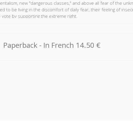
ntalism, new "dangerous classes," and above all fear of the unkno
ed to be living in the discomfort of daily fear; their feeling of ins
e vote by supporting the extreme right.
Paperback
- In French
14.50 €