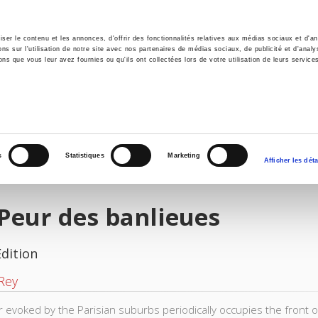
er le contenu et les annonces, d'offrir des fonctionnalités relatives aux médias sociaux et d'ana
 sur l'utilisation de notre site avec nos partenaires de médias sociaux, de publicité et d'analy
ns que vous leur avez fournies ou qu'ils ont collectées lors de votre utilisation de leurs service
e
Environment
History
International
Po
s
Statistiques
Marketing
Afficher les déta
Peur des banlieues
Edition
Rey
r evoked by the Parisian suburbs periodically occupies the front of