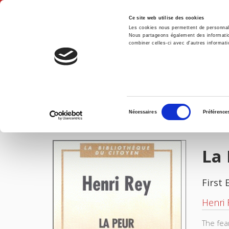
Ce site web utilise des cookies
Les cookies nous permettent de personnalis
Nous partageons également des informations
combiner celles-ci avec d'autres informatio
Hom
La Peur des banlieues
Home
Sélection
Nécessaires
Préférence
du
IMAGES
consentement
La 
First 
Henri 
The fea