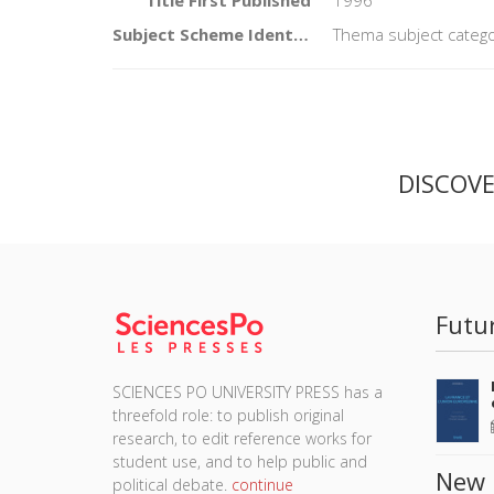
Title First Published
1996
Subject Scheme Identifier Code
Thema subject catego
DISCOV
Futu
SCIENCES PO UNIVERSITY PRESS has a
threefold role: to publish original
research, to edit reference works for
student use, and to help public and
New 
political debate.
continue