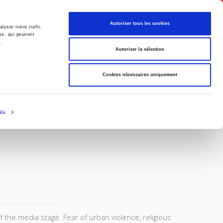
English
Autoriser tous les cookies
lyser notre trafic.
se, qui peuvent
s.
litics
Society
Autoriser la sélection
Cookies nécessaires uniquement
ils
 the media stage. Fear of urban violence, religious