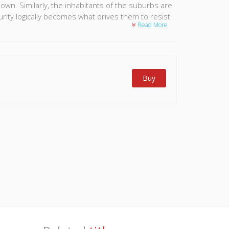
wn. Similarly, the inhabitants of the suburbs are
ecurity logically becomes what drives them to resist
Read More
Buy