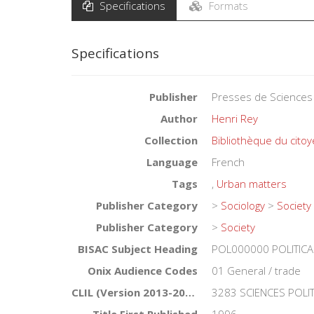
Specifications
Formats
Specifications
Publisher
Presses de Sciences
Author
Henri Rey
Collection
Bibliothèque du cito
Language
French
Tags
,
Urban matters
Publisher Category
>
Sociology
>
Society
Publisher Category
>
Society
BISAC Subject Heading
POL000000 POLITICA
Onix Audience Codes
01 General / trade
CLIL (Version 2013-2019)
3283 SCIENCES POLI