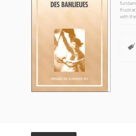
fundame
frustrat
with th