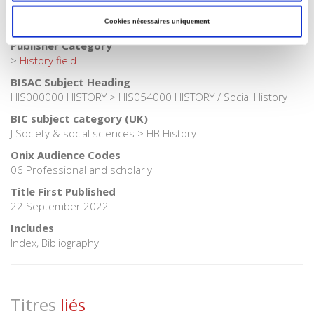
Publisher Category
>
History
Cookies nécessaires uniquement
Publisher Category
>
History field
BISAC Subject Heading
HIS000000 HISTORY > HIS054000 HISTORY / Social History
BIC subject category (UK)
J Society & social sciences > HB History
Onix Audience Codes
06 Professional and scholarly
Title First Published
22 September 2022
Includes
Index, Bibliography
Titres
liés