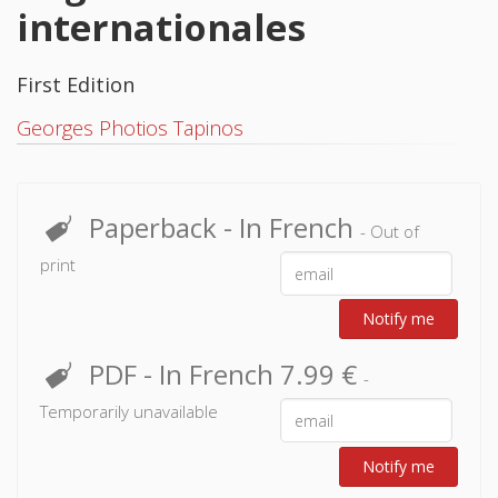
internationales
First Edition
Georges Photios Tapinos
Paperback
- In French
- Out of
print
Notify me
PDF
- In French
7.99 €
-
Temporarily unavailable
Notify me