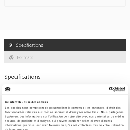
Specifications
Formats
Specifications
Publisher
Presses de Sciences Po
Ce site web utilise des cookies
Les cookies nous permettent de personnaliser le contenu et les annonces, d'offrir des
Author
fonctionnalités relatives aux médias sociaux et d'analyser notre trafic. Nous partageons
Georges Photios Tapinos
également des informations sur l'utilisation de notre site avec nos partenaires de médias
sociaux, de publicité et d'analyse, qui peuvent combiner celles-ci avec d'autres
Collection
informations que vous leur avez fournies ou qu'ils ont collectées lors de votre utilisation
de leurs services.