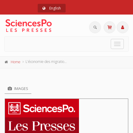
English
Toggle
navigat
L'économie des migrations internationales
Home
IMAGES