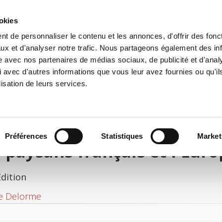
ookies
t de personnaliser le contenu et les annonces, d'offrir des fonct
e
Environment
History
International
Po
ux et d'analyser notre trafic. Nous partageons également des in
site avec nos partenaires de médias sociaux, de publicité et d'anal
 avec d'autres informations que vous leur avez fournies ou qu'il
lisation de leurs services.
Préférences
Statistiques
Market
 paysans français et l'Euro
Edition
e Delorme