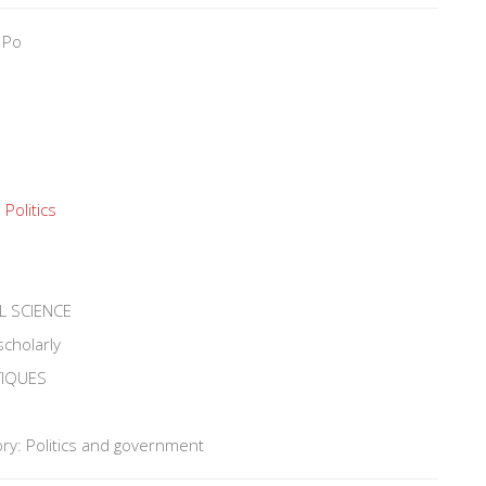
 Po
Politics
L SCIENCE
scholarly
TIQUES
ry: Politics and government