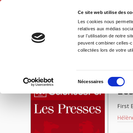
Ce site web utilise des c
Les cookies nous permetten
Hom
relatives aux médias socia
sur l'utilisation de notre 
peuvent combiner celles-ci
Les paysans français et l'Europe
Home
collectées lors de votre uti
IMAGES
Sélection
Nécessaires
du
Les
consentement
First 
Hélèn