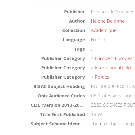
Publisher
Presses de Sciences
Author
Hélène Delorme
Collection
Académique
Language
French
Tags
,
Publisher Category
>
Europe
>
European 
Publisher Category
>
International field
Publisher Category
>
Politics
BISAC Subject Heading
POL000000 POLITICA
Onix Audience Codes
06 Professional and 
CLIL (Version 2013-2019)
3283 SCIENCES POLI
Title First Published
1969
Subject Scheme Identifier Code
Thema subject catego