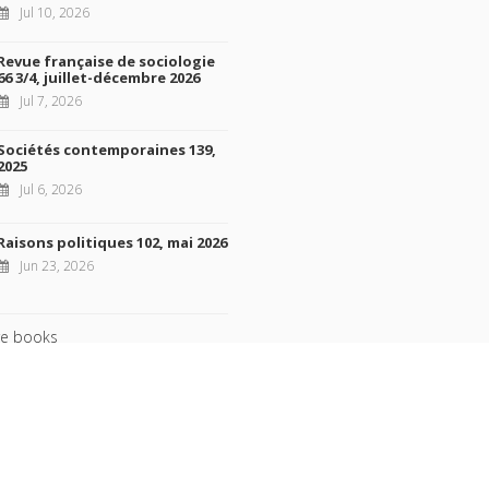
Jul 10, 2026
Revue française de sociologie
66 3/4, juillet-décembre 2026
Jul 7, 2026
Sociétés contemporaines 139,
2025
Jul 6, 2026
Raisons politiques 102, mai 2026
Jun 23, 2026
e books
ht © 2026, Presses de Sciences Po. Powered by
GiantChair
. All Rights