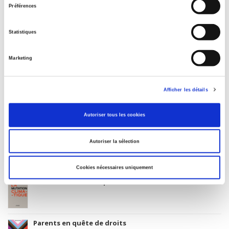
POL000000 POLITICAL SCIENCE
Préférences
Onix Audience Codes
06 Professional and scholarly
Statistiques
CLIL (Version 2013-2019)
3283 SCIENCES POLITIQUES
Marketing
Title First Published
1978
Afficher les détails
Subject Scheme Identifier Code
Thema subject category: Politics and government
Autoriser tous les cookies
Autoriser la sélection
Related
titles
Cookies nécessaires uniquement
La mutation climatique
Parents en quête de droits