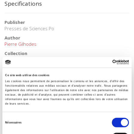
Specifications
Publisher
Presses de Sciences Po
Author
Pierre Gilhodes
Collection
Académique
Language
French
Ce site web utilise des cookies
Les cookies nous permettent de personnaliser le contenu et les annonces, d'offrir des
Tags
fonctionnalités relatives aux médias sociaux et d'analyser notre trafic. Nous partageons
,
agriculture
également des informations sur l'utilisation de notre site avec nos partenaires de médias
sociaux, de publicité et d'analyse, qui peuvent combiner celles-ci avec d'autres
Publisher Category
informations que vous leur avez fournies ou qu'ils ont collectées lors de votre utilisation
de leurs services.
>
History field
>
History by subject
Publisher Category
Sélection
>
History
Nécessaires
du
BISAC Subject Heading
consentement