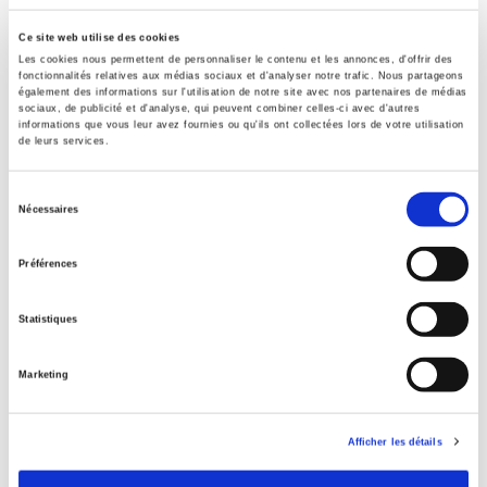
JPS International relations > JPSL Geopolitics
Ce site web utilise des cookies
Onix Audience Codes
Les cookies nous permettent de personnaliser le contenu et les annonces, d'offrir des
06 Professional and scholarly
fonctionnalités relatives aux médias sociaux et d'analyser notre trafic. Nous partageons
également des informations sur l'utilisation de notre site avec nos partenaires de médias
Title First Published
sociaux, de publicité et d'analyse, qui peuvent combiner celles-ci avec d'autres
informations que vous leur avez fournies ou qu'ils ont collectées lors de votre utilisation
22 September 2022
de leurs services.
Type of Work
Journal Issue
Sélection
Nécessaires
du
consentement
Préférences
Related
titles
Statistiques
Critique internationale 109, octobre-décembre 2025
Marketing
Critique internationale 110, janvier-mars 2026
Afficher les détails