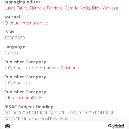
Managing editor
Lucas Faure
,
Nathalie Ferrière
,
Camille Noûs
,
Dilek Yankaya
Journal
Critique internationale
ISSN
12907839
Language
French
Publisher Category
>
Geopolitics
>
International Relations
Publisher Category
>
Geopolitics
Publisher Category
>
International field
BISAC Subject Heading
POL000000 POLITICAL SCIENCE > POL011000 POLITICAL
SCIENCE / International Relations
BIC subject category (UK)