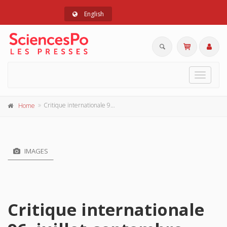
English
Toggle
navigat
Critique internationale 96, juillet-septembre 2022
Home
IMAGES
Critique internationale