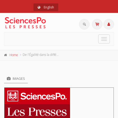
English
Toggle
navigat
De l'Égalité dans la différence. Le socialisme de Pierre Leroux
Home
IMAGES