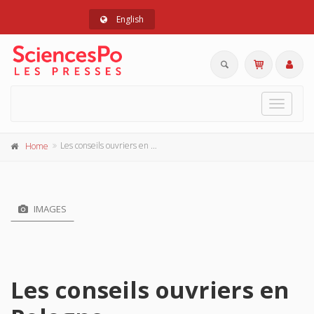
English
Toggle
navigat
Les conseils ouvriers en Pologne
Home
IMAGES
Les conseils ouvriers en