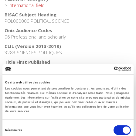
>
International field
BISAC Subject Heading
POL000000 POLITICAL SCIENCE
Onix Audience Codes
06 Professional and scholarly
CLIL (Version 2013-2019)
3283 SCIENCES POLITIQUES
Title First Published
1960
Subject Scheme Identifier Code
Ce site web utilise des cookies
Thema subject category: Politics and government
Les cookies nous permettent de personnaliser le contenu et les annonces, d'offrir des
fonctionnalités relatives aux médias sociaux et d'analyser notre trafic. Nous partageons
également des informations sur l'utilisation de notre site avec nos partenaires de médias
sociaux, de publicité et d'analyse, qui peuvent combiner celles-ci avec d'autres
informations que vous leur avez fournies ou qu'ils ont collectées lors de votre utilisation
Related
titles
de leurs services.
Parents en quête de droits
Sélection
Nécessaires
du