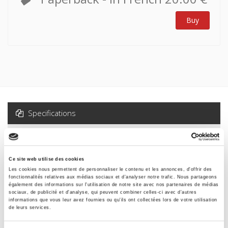
Buy
Specifications
Formats
Ce site web utilise des cookies
Specifications
Les cookies nous permettent de personnaliser le contenu et les annonces, d'offrir des
fonctionnalités relatives aux médias sociaux et d'analyser notre trafic. Nous partageons
également des informations sur l'utilisation de notre site avec nos partenaires de médias
sociaux, de publicité et d'analyse, qui peuvent combiner celles-ci avec d'autres
Publisher
informations que vous leur avez fournies ou qu'ils ont collectées lors de votre utilisation
de leurs services.
Presses de Sciences Po
Edited by