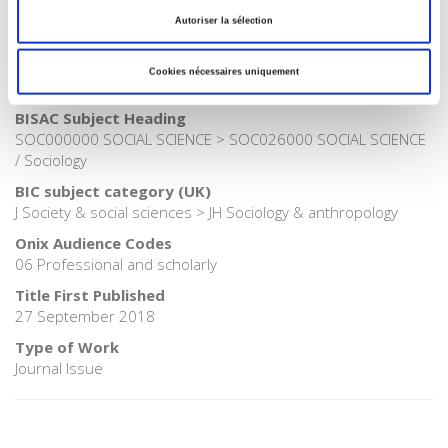
Publisher Category
Autoriser la sélection
>
Society
Publisher Category
Cookies nécessaires uniquement
>
Sociology
BISAC Subject Heading
SOC000000 SOCIAL SCIENCE > SOC026000 SOCIAL SCIENCE
/ Sociology
BIC subject category (UK)
J Society & social sciences > JH Sociology & anthropology
Onix Audience Codes
06 Professional and scholarly
Title First Published
27 September 2018
Type of Work
Journal Issue