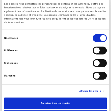
Les cookies nous permettent de personnaliser le contenu et les annonces, d'offrir des
Formats
fonctionnalités relatives aux médias sociaux et d'analyser notre trafic. Nous partageons
également des informations sur l'utilisation de notre site avec nos partenaires de médias
sociaux, de publicité et d'analyse, qui peuvent combiner celles-ci avec d'autres
Contents
informations que vous leur avez fournies ou qu'ils ont collectées lors de votre utilisation
de leurs services.
Specifications
Sélection
Nécessaires
du
consentement
Publisher
Préférences
Presses de Sciences Po
Author
Statistiques
Sophie Noël
,
Aurélie Pinto
Journal
Marketing
Sociétés contemporaines
ISSN
Afficher les détails
11501944
Language
Autoriser tous les cookies
French