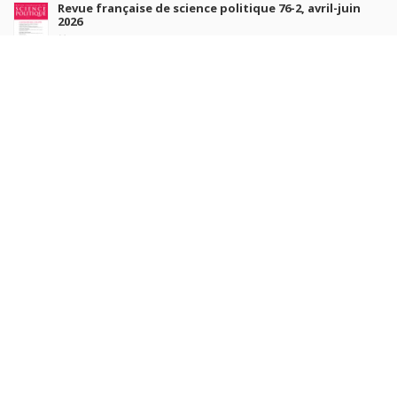
Revue française de science politique 76-2, avril-juin
2026
Jul 10, 2026
Revue française de sociologie 66 3/4, juillet-décembre
2026
Jul 7, 2026
Sociétés contemporaines 139, 2025
Jul 6, 2026
Raisons politiques 102, mai 2026
Jun 23, 2026
more books
Browse our