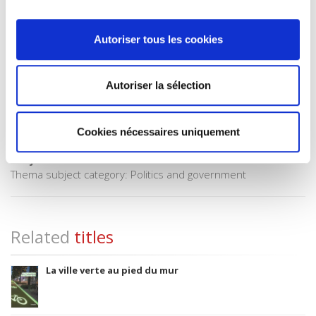
BISAC Subject Heading
POL000000 POLITICAL SCIENCE
Autoriser tous les cookies
Onix Audience Codes
06 Professional and scholarly
CLIL (Version 2013-2019)
Autoriser la sélection
3283 SCIENCES POLITIQUES
Title First Published
Cookies nécessaires uniquement
2002
Subject Scheme Identifier Code
Thema subject category: Politics and government
Related
titles
La ville verte au pied du mur