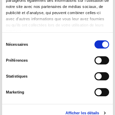
partageons également des informations sur l'utilisation de
Publisher
notre site avec nos partenaires de médias sociaux, de
Presses de Sciences Po
publicité et d'analyse, qui peuvent combiner celles-ci
Author
avec d'autres informations que vous leur avez fournies
Pascal Dauvin
,
Johanna Siméant
ou qu'ils ont collectées lors de votre utilisation de leurs
Collection
services.
Académique
Sélection
Nécessaires
Language
du
French
consentement
Tags
Préférences
Publisher Category
>
Geopolitics
>
Humanitarian aid - Intervention
Statistiques
Publisher Category
>
Geopolitics
>
International Organisations
Marketing
Publisher Category
>
Geopolitics
>
International Organisations
Publisher Category
>
International field
Afficher les détails