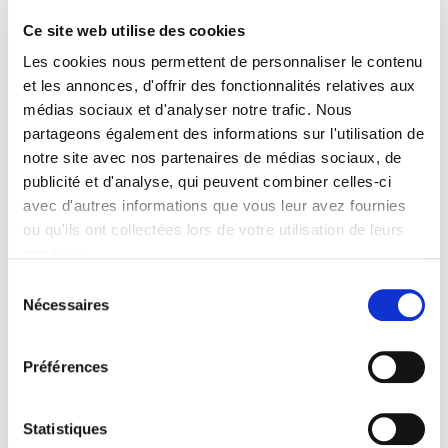
Specifications
Ce site web utilise des cookies
Formats
Les cookies nous permettent de personnaliser le contenu
et les annonces, d'offrir des fonctionnalités relatives aux
Contents
médias sociaux et d'analyser notre trafic. Nous
partageons également des informations sur l'utilisation de
notre site avec nos partenaires de médias sociaux, de
Specifications
publicité et d'analyse, qui peuvent combiner celles-ci
avec d'autres informations que vous leur avez fournies
Publisher
ou qu'ils ont collectées lors de votre utilisation de leurs
Presses de Sciences Po
services.
Author
Sélection
Pascale Cornut St-Pierre
Nécessaires
du
Collection
consentement
Académique
Préférences
Language
French
Statistiques
Publisher Category