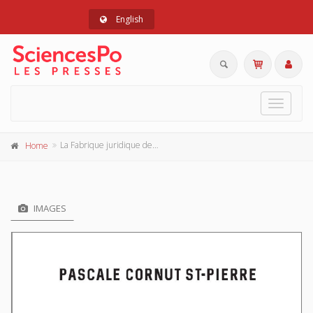
English
Toggle
navigat
La Fabrique juridique des swaps
Home
IMAGES