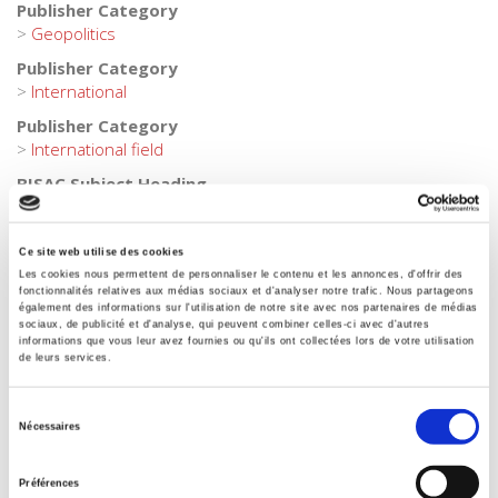
Publisher Category
>
Geopolitics
Publisher Category
>
International
Publisher Category
>
International field
BISAC Subject Heading
POL000000 POLITICAL SCIENCE
BIC subject category (UK)
Ce site web utilise des cookies
H Humanities
Les cookies nous permettent de personnaliser le contenu et les annonces, d'offrir des
fonctionnalités relatives aux médias sociaux et d'analyser notre trafic. Nous partageons
Onix Audience Codes
également des informations sur l'utilisation de notre site avec nos partenaires de médias
06 Professional and scholarly
sociaux, de publicité et d'analyse, qui peuvent combiner celles-ci avec d'autres
informations que vous leur avez fournies ou qu'ils ont collectées lors de votre utilisation
CLIL (Version 2013-2019)
de leurs services.
3283 SCIENCES POLITIQUES
Credit
Sélection
Nécessaires
Presses de Sciences Po
du
consentement
Title First Published
Préférences
06 November 2014