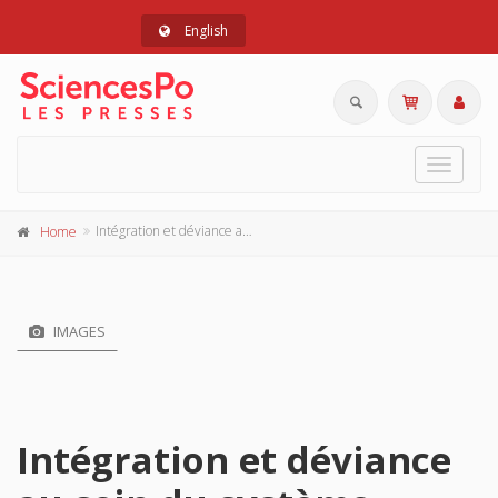
English
Toggle
navigat
Intégration et déviance au sein du système international
Home
IMAGES
Intégration et déviance