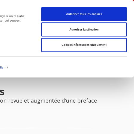
English
Autoriser tous les cookies
lyser notre trafic.
se, qui peuvent
s.
litics
Society
Autoriser la sélection
Cookies nécessaires uniquement
ils
s
tion revue et augmentée d'une préface