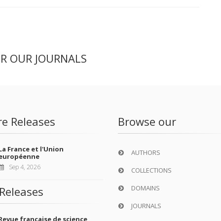
ER OUR JOURNALS
re Releases
Browse our
La France et l'Union
AUTHORS
européenne
Sep 4, 2026
COLLECTIONS
DOMAINS
Releases
JOURNALS
Revue française de science