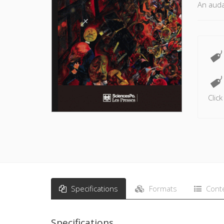
An audac
Clic
Specifications
Formats
Cont
Specifications