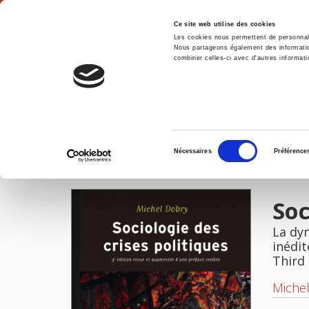
Ce site web utilise des cookies
Les cookies nous permettent de personnalis
Nous partageons également des informations
combiner celles-ci avec d'autres informatio
Hom
Sociologie des crises politiques
Home
Sélection
Nécessaires
Préférence
du
IMAGES
consentement
Soc
La dyn
inédit
Third 
Miche