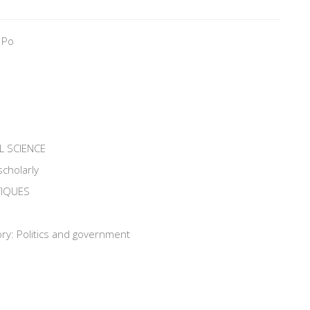
 Po
L SCIENCE
scholarly
TIQUES
ry: Politics and government