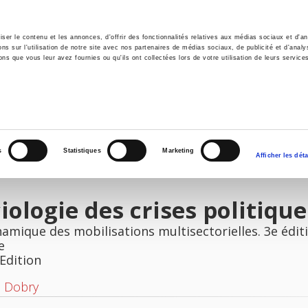
er le contenu et les annonces, d'offrir des fonctionnalités relatives aux médias sociaux et d'ana
 sur l'utilisation de notre site avec nos partenaires de médias sociaux, de publicité et d'analy
ns que vous leur avez fournies ou qu'ils ont collectées lors de votre utilisation de leurs service
e
Environment
History
International
Po
s
Statistiques
Marketing
Afficher les déta
iologie des crises politique
amique des mobilisations multisectorielles. 3e édi
e
Edition
l Dobry