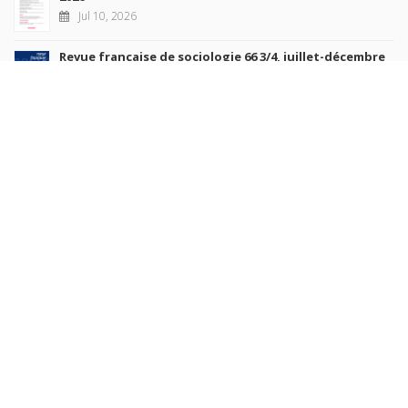
Jul 10, 2026
Revue française de sociologie 66 3/4, juillet-décembre
2026
Jul 7, 2026
Sociétés contemporaines 139, 2025
Jul 6, 2026
Raisons politiques 102, mai 2026
Jun 23, 2026
more books
Browse our
AUTHORS