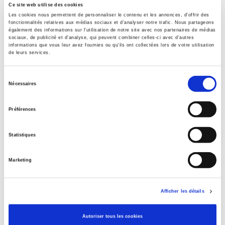
Ce site web utilise des cookies
Formats
Les cookies nous permettent de personnaliser le contenu et les annonces, d'offrir des
fonctionnalités relatives aux médias sociaux et d'analyser notre trafic. Nous partageons
également des informations sur l'utilisation de notre site avec nos partenaires de médias
Contents
sociaux, de publicité et d'analyse, qui peuvent combiner celles-ci avec d'autres
informations que vous leur avez fournies ou qu'ils ont collectées lors de votre utilisation
de leurs services.
Specifications
Sélection
Nécessaires
du
Publisher
consentement
Presses de Sciences Po
Préférences
Author
Laure Bereni
Statistiques
Collection
Marketing
Académique
Language
French
Afficher les détails
Publisher Category
>
Political Economics
>
International Economy
Autoriser tous les cookies