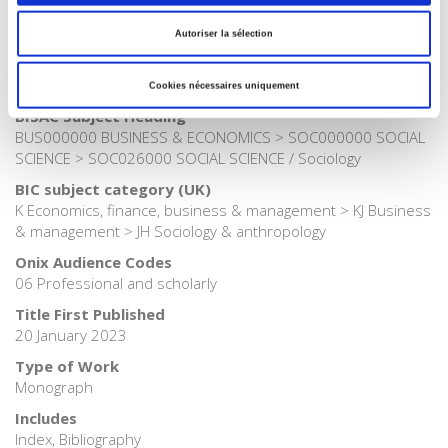
Publisher Category
>
Fields
>
Occupations, professions and work
Autoriser la sélection
Publisher Category
>
Sociology
Cookies nécessaires uniquement
BISAC Subject Heading
BUS000000 BUSINESS & ECONOMICS > SOC000000 SOCIAL
SCIENCE > SOC026000 SOCIAL SCIENCE / Sociology
BIC subject category (UK)
K Economics, finance, business & management > KJ Business
& management > JH Sociology & anthropology
Onix Audience Codes
06 Professional and scholarly
Title First Published
20 January 2023
Type of Work
Monograph
Includes
Index, Bibliography