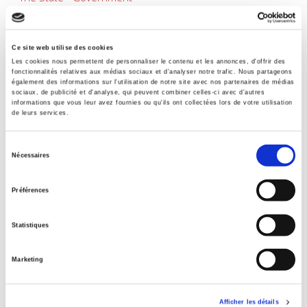
BISAC Subject Heading
POL000000 POLITICAL SCIENCE > POL028000 POLITICAL
SCIENCE / Public Policy
Ce site web utilise des cookies
Les cookies nous permettent de personnaliser le contenu et les annonces, d'offrir des
BIC subject category (UK)
fonctionnalités relatives aux médias sociaux et d'analyser notre trafic. Nous partageons
JP Politics & government > JPP Public administration
également des informations sur l'utilisation de notre site avec nos partenaires de médias
sociaux, de publicité et d'analyse, qui peuvent combiner celles-ci avec d'autres
Onix Audience Codes
informations que vous leur avez fournies ou qu'ils ont collectées lors de votre utilisation
de leurs services.
06 Professional and scholarly
Title First Published
Sélection
16 January 2023
Nécessaires
du
consentement
Préférences
Titres
liés
Statistiques
Revue française de science politique 76-2, avril-juin
2026
Marketing
Sociétés contemporaines 139, 2025
Afficher les détails