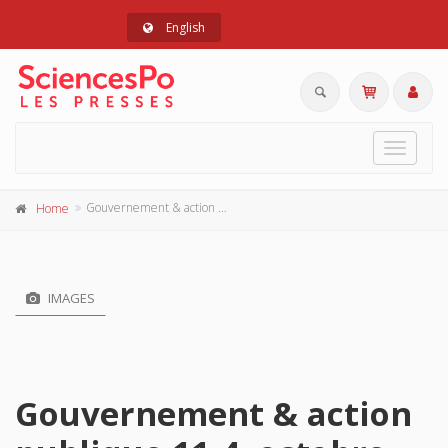
English
Toggle
navigat
Gouvernement & action publique 11-4, octobre-décembre 2022
Home
IMAGES
Gouvernement & action