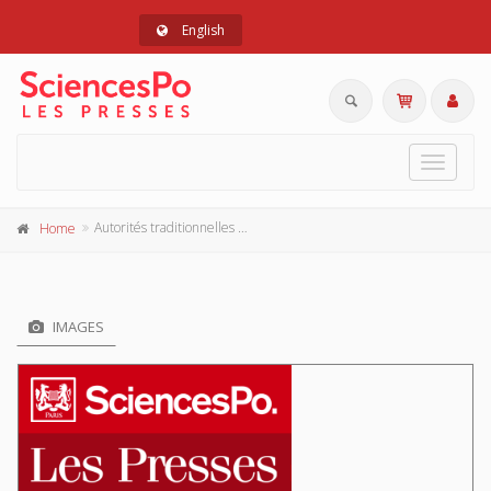
English
Toggle
navigat
Autorités traditionnelles et pouvoirs européens en Afrique noire
Home
IMAGES