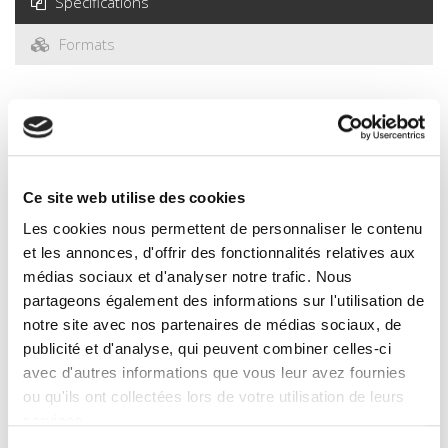
Specifications
Formats
Specifications
Publisher
Presses de Sciences Po
Ce site web utilise des cookies
Author
Les cookies nous permettent de personnaliser le contenu
Jacques Lombard
et les annonces, d'offrir des fonctionnalités relatives aux
Collection
médias sociaux et d'analyser notre trafic. Nous
Académique
partageons également des informations sur l'utilisation de
notre site avec nos partenaires de médias sociaux, de
Language
French
publicité et d'analyse, qui peuvent combiner celles-ci
avec d'autres informations que vous leur avez fournies
Tags
ou qu'ils ont collectées lors de votre utilisation de leurs
Publisher Category
services.
>
International
>
Africa