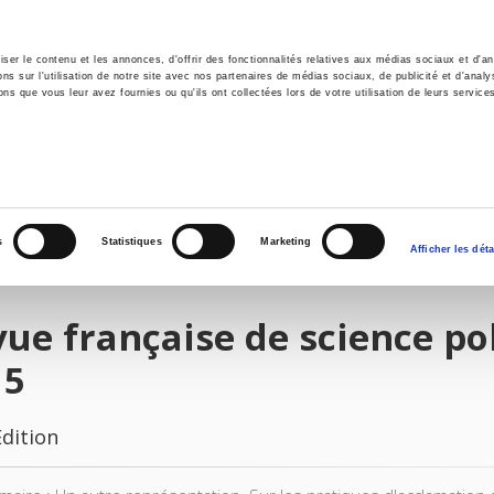
er le contenu et les annonces, d'offrir des fonctionnalités relatives aux médias sociaux et d'ana
 sur l'utilisation de notre site avec nos partenaires de médias sociaux, de publicité et d'analy
ns que vous leur avez fournies ou qu'ils ont collectées lors de votre utilisation de leurs service
e
Environment
History
International
Po
s
Statistiques
Marketing
Afficher les déta
ue française de science pol
15
Edition