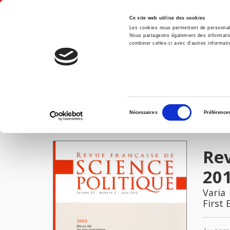
Ce site web utilise des cookies
Les cookies nous permettent de personnalis
Nous partageons également des informations
combiner celles-ci avec d'autres informatio
Hom
Revue française de science politique 65-3, juin 2015
Home
Sélection
Nécessaires
Préférence
du
IMAGES
consentement
Rev
20
Varia
First 