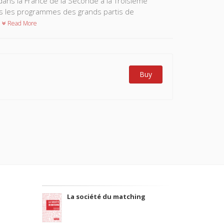
dans la France de la Seconde à la Troisième
s les programmes des grands partis de
Read More
Buy
La société du matching