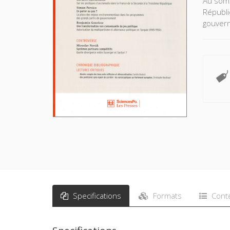
Au somm
Républi
gouvern
Specifications
Formats
Cont