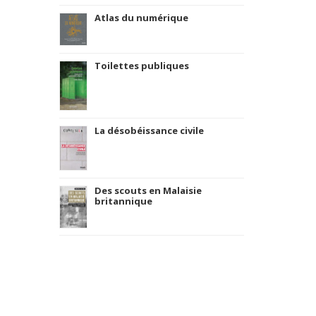
Atlas du numérique
Toilettes publiques
La désobéissance civile
Des scouts en Malaisie
britannique