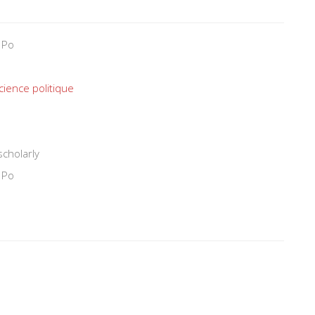
 Po
cience politique
scholarly
 Po