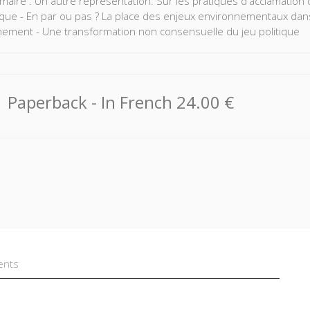
aire : Un autre représentation. Sur les pratiques d'acclamation 
que - En par ou pas ? La place des enjeux environnementaux dan
ement - Une transformation non consensuelle du jeu politique
Paperback
- In French
24.00 €
ents