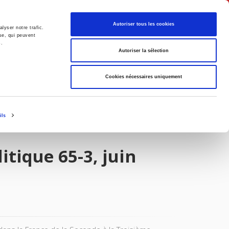
English
Autoriser tous les cookies
lyser notre trafic.
se, qui peuvent
s.
litics
Society
Autoriser la sélection
Cookies nécessaires uniquement
ils
itique 65-3, juin