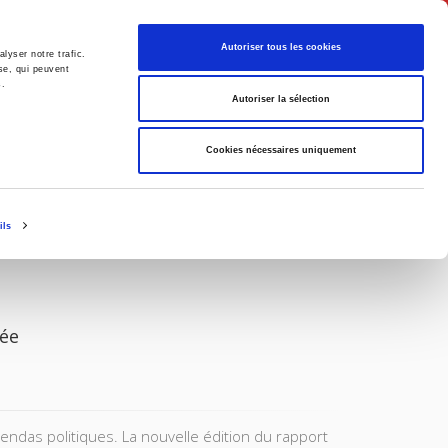
English
Autoriser tous les cookies
lyser notre trafic.
se, qui peuvent
s.
litics
Society
Autoriser la sélection
Cookies nécessaires uniquement
ils
née
ndas politiques. La nouvelle édition du rapport