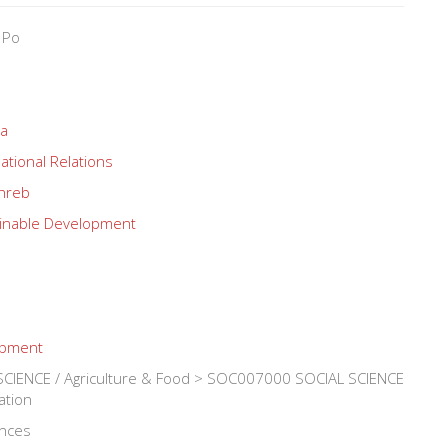
 Po
ca
ational Relations
hreb
inable Development
opment
IENCE / Agriculture & Food > SOC007000 SOCIAL SCIENCE
ation
ences