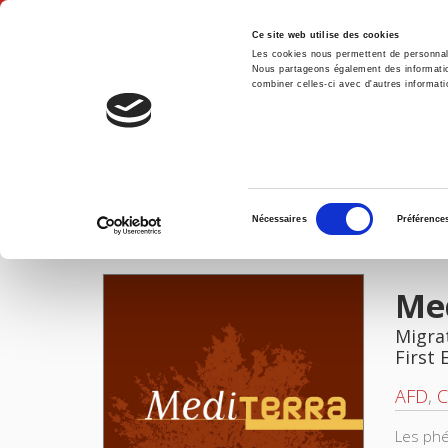
Ce site web utilise des cookies
Les cookies nous permettent de personnalis
Nous partageons également des informations
combiner celles-ci avec d'autres informatio
Hom
Mediterra
Home
Sélection
Nécessaires
Préférence
du
IMAGES
consentement
Me
Migra
First 
AFD
,
C
Les phé