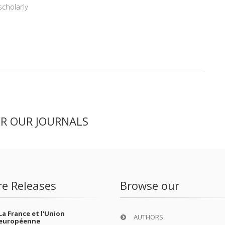
scholarly
ER OUR JOURNALS
re Releases
Browse our
La France et l'Union
AUTHORS
européenne