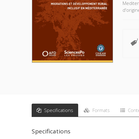
Mediter
d'origi
Specifications
Formats
Cont
Specifications