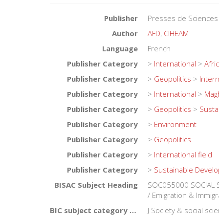
Publisher
Presses de Sciences
Author
AFD
,
CIHEAM
Language
French
Publisher Category
>
International
>
Afri
Publisher Category
>
Geopolitics
>
Intern
Publisher Category
>
International
>
Mag
Publisher Category
>
Geopolitics
>
Susta
Publisher Category
>
Environment
Publisher Category
>
Geopolitics
Publisher Category
>
International field
Publisher Category
>
Sustainable Devel
BISAC Subject Heading
SOC055000 SOCIAL SC
/ Emigration & Immigr
BIC subject category (UK)
J Society & social sci