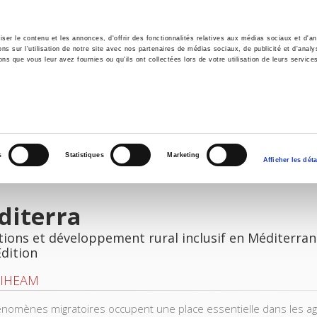
er le contenu et les annonces, d'offrir des fonctionnalités relatives aux médias sociaux et d'ana
 sur l'utilisation de notre site avec nos partenaires de médias sociaux, de publicité et d'analy
ns que vous leur avez fournies ou qu'ils ont collectées lors de votre utilisation de leurs service
e
Environment
History
International
Po
s
Statistiques
Marketing
Afficher les déta
diterra
tions et développement rural inclusif en Méditerra
Edition
IHEAM
nomènes migratoires occupent une place essentielle dans les age