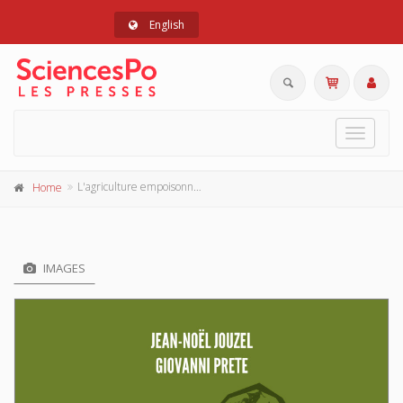
English
Toggle
navigat
L'agriculture empoisonnée
Home
IMAGES