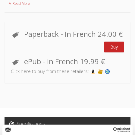
Read More
Paperback
- In French
24.00 €
Buy
ePub
- In French
19.99 €
Click here to buy from these retailers:
Specifications