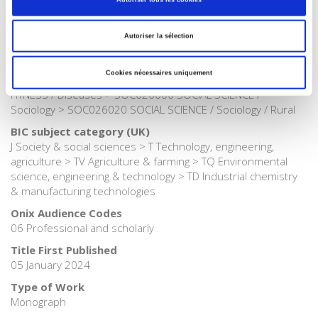
>
Health
Publisher Category
Autoriser la sélection
>
Sociology
BISAC Subject Heading
Cookies nécessaires uniquement
SOC000000 SOCIAL SCIENCE > HEA039000 HEALTH &
FITNESS / Diseases > SOC026000 SOCIAL SCIENCE /
Sociology > SOC026020 SOCIAL SCIENCE / Sociology / Rural
BIC subject category (UK)
J Society & social sciences > T Technology, engineering,
agriculture > TV Agriculture & farming > TQ Environmental
science, engineering & technology > TD Industrial chemistry
& manufacturing technologies
Onix Audience Codes
06 Professional and scholarly
Title First Published
05 January 2024
Type of Work
Monograph