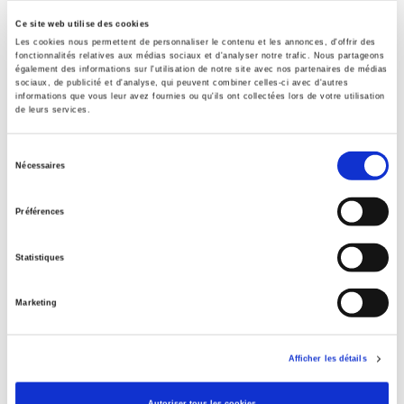
Formats
Ce site web utilise des cookies
Contents
Les cookies nous permettent de personnaliser le contenu et les annonces, d'offrir des
fonctionnalités relatives aux médias sociaux et d'analyser notre trafic. Nous partageons
également des informations sur l'utilisation de notre site avec nos partenaires de médias
sociaux, de publicité et d'analyse, qui peuvent combiner celles-ci avec d'autres
Specifications
informations que vous leur avez fournies ou qu'ils ont collectées lors de votre utilisation
de leurs services.
Sélection
Publisher
Nécessaires
Presses de Sciences Po
du
consentement
Author
Préférences
Jean-Noël Jouzel
,
Giovanni Prete
Collection
Statistiques
Académique
Language
Marketing
French
Publisher Category
Afficher les détails
>
Environment
Publisher Category
Autoriser tous les cookies