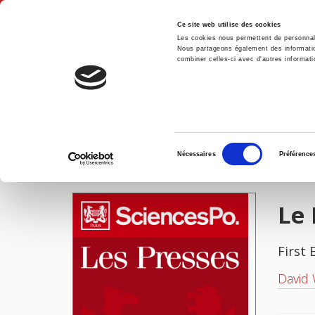
Ce site web utilise des cookies
Les cookies nous permettent de personnalis
Nous partageons également des informations
combiner celles-ci avec d'autres informatio
Hom
Le Parlement français
Home
Sélection
Nécessaires
Préférence
du
IMAGES
consentement
Le 
First 
David 