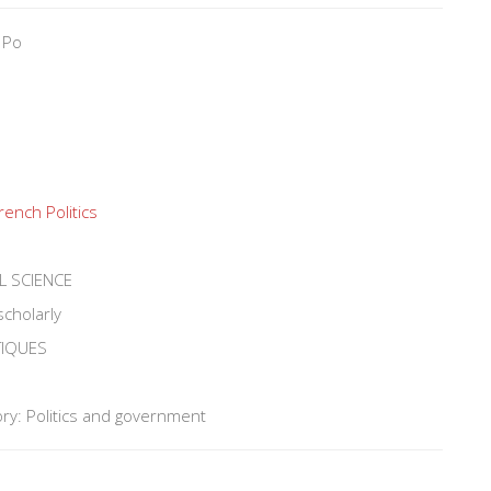
 Po
e
rench Politics
L SCIENCE
scholarly
TIQUES
ry: Politics and government