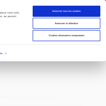
English
Autoriser tous les cookies
lyser notre trafic.
se, qui peuvent
s.
litics
Society
Autoriser la sélection
Cookies nécessaires uniquement
ils