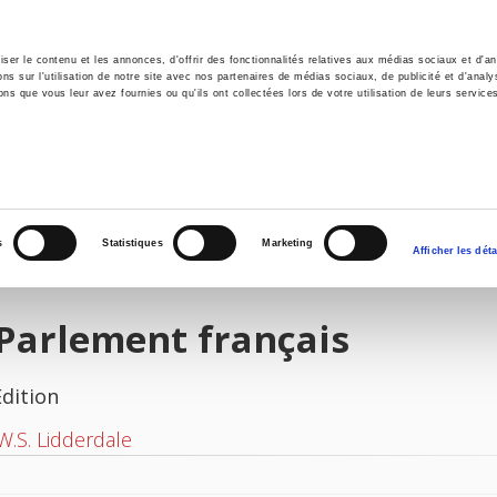
er le contenu et les annonces, d'offrir des fonctionnalités relatives aux médias sociaux et d'ana
 sur l'utilisation de notre site avec nos partenaires de médias sociaux, de publicité et d'analy
ns que vous leur avez fournies ou qu'ils ont collectées lors de votre utilisation de leurs service
e
Environment
History
International
Po
s
Statistiques
Marketing
Afficher les déta
Parlement français
Edition
W.S. Lidderdale