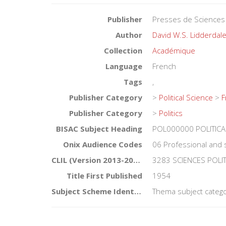
Publisher
Presses de Sciences
Author
David W.S. Lidderdal
Collection
Académique
Language
French
Tags
,
Publisher Category
>
Political Science
>
F
Publisher Category
>
Politics
BISAC Subject Heading
POL000000 POLITICA
Onix Audience Codes
06 Professional and 
CLIL (Version 2013-2019)
3283 SCIENCES POLI
Title First Published
1954
Subject Scheme Identifier Code
Thema subject catego