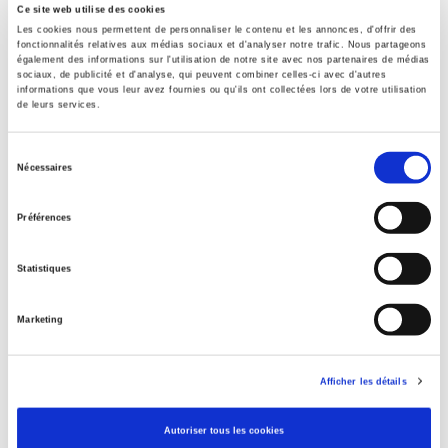
Ce site web utilise des cookies
Contents
Les cookies nous permettent de personnaliser le contenu et les annonces, d'offrir des
fonctionnalités relatives aux médias sociaux et d'analyser notre trafic. Nous partageons
également des informations sur l'utilisation de notre site avec nos partenaires de médias
sociaux, de publicité et d'analyse, qui peuvent combiner celles-ci avec d'autres
Specifications
informations que vous leur avez fournies ou qu'ils ont collectées lors de votre utilisation
de leurs services.
Publisher
Sélection
Nécessaires
Presses de Sciences Po
du
consentement
Co-publisher
Préférences
Ministère de la Culture – Département des études, de la
prospective et des statistiques
Statistiques
Author
Julien Audemard
,
Aurélien Djakouane
,
Emmanuel Négrier
Marketing
Collection
Coéditions
Language
Afficher les détails
French
Autoriser tous les cookies
Publisher Category