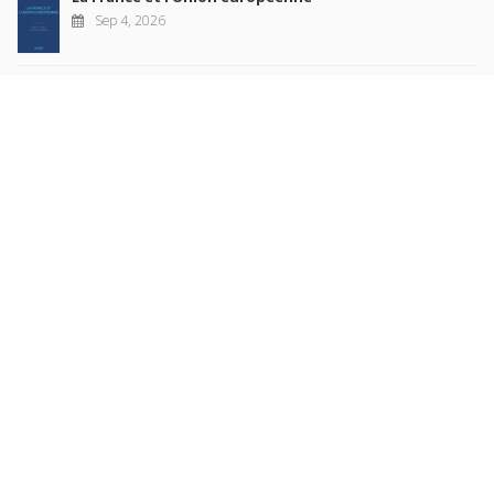
Sep 4, 2026
New Releases
Revue française de science politique 76-2, avril-juin
2026
Jul 10, 2026
Revue française de sociologie 66 3/4, juillet-décembre
2026
Jul 7, 2026
Sociétés contemporaines 139, 2025
Jul 6, 2026
Raisons politiques 102, mai 2026
Jun 23, 2026