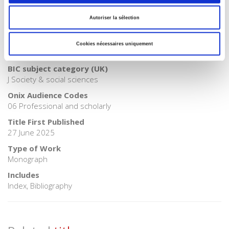
>
Society
Autoriser la sélection
BISAC Subject Heading
SOC000000 SOCIAL SCIENCE > SOC026000 SOCIAL SCIENCE
/ Sociology > POL038000 POLITICAL SCIENCE / Public Policy /
Cookies nécessaires uniquement
Cultural Policy
BIC subject category (UK)
J Society & social sciences
Onix Audience Codes
06 Professional and scholarly
Title First Published
27 June 2025
Type of Work
Monograph
Includes
Index, Bibliography