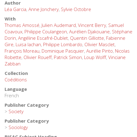
Author
Léa Garcia
,
Anne Jonchery
,
Sylvie Octobre
With
Thomas Amossé
,
Julien Audemard
,
Vincent Berry
,
Samuel
Coavoux
,
Philippe Coulangeon
,
Aurélien Djakouane
,
Stéphane
Dorin
,
Angéline Escafré-Dublet
,
Quentin Gilliotte
,
Fabienne
Gire
,
Luisa Iachan
,
Philippe Lombardo
,
Olivier Masclet
,
François Moreau
,
Dominique Pasquier
,
Aurélie Pinto
,
Nicolas
Robette
,
Olivier Roueff
,
Patrick Simon
,
Loup Wolff
,
Vinciane
Zabban
Collection
Coéditions
Language
French
Publisher Category
>
Society
Publisher Category
>
Sociology
BISAC Subject Heading