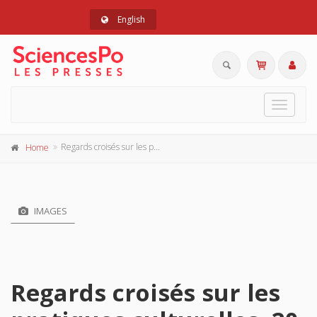
English
Toggle
navigat
Regards croisés sur les pratiques culturelles, 20 ans après
Home
IMAGES
Regards croisés sur les