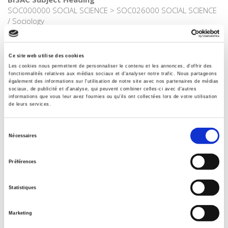
SOC000000 SOCIAL SCIENCE > SOC026000 SOCIAL SCIENCE
/ Sociology
BIC subject category (UK)
J Society & social sciences > JF Society & culture: general > JH
Sociology & anthropology
Ce site web utilise des cookies
Les cookies nous permettent de personnaliser le contenu et les annonces, d'offrir des
Onix Audience Codes
fonctionnalités relatives aux médias sociaux et d'analyser notre trafic. Nous partageons
également des informations sur l'utilisation de notre site avec nos partenaires de médias
06 Professional and scholarly
sociaux, de publicité et d'analyse, qui peuvent combiner celles-ci avec d'autres
informations que vous leur avez fournies ou qu'ils ont collectées lors de votre utilisation
Title First Published
de leurs services.
24 October 2025
Type of Work
Sélection
Monograph
Nécessaires
du
Includes
consentement
Index, Bibliography
Préférences
Statistiques
Related
titles
Marketing