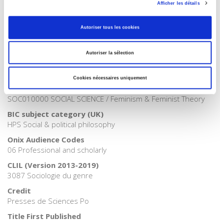
Afficher les détails
Publisher Category
>
Sociology
>
Gender studies
Autoriser tous les cookies
Publisher Category
>
Gender
Autoriser la sélection
Publisher Category
>
Society
Cookies nécessaires uniquement
BISAC Subject Heading
SOC010000 SOCIAL SCIENCE / Feminism & Feminist Theory
BIC subject category (UK)
HPS Social & political philosophy
Onix Audience Codes
06 Professional and scholarly
CLIL (Version 2013-2019)
3087 Sociologie du genre
Credit
Presses de Sciences Po
Title First Published