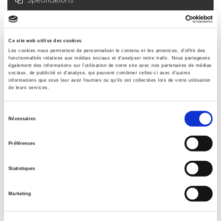
Formats
Contents
Ce site web utilise des cookies
Les cookies nous permettent de personnaliser le contenu et les annonces, d'offrir des
fonctionnalités relatives aux médias sociaux et d'analyser notre trafic. Nous partageons
également des informations sur l'utilisation de notre site avec nos partenaires de médias
Specifications
sociaux, de publicité et d'analyse, qui peuvent combiner celles-ci avec d'autres
informations que vous leur avez fournies ou qu'ils ont collectées lors de votre utilisation
de leurs services.
Publisher
Sélection
Presses de Sciences Po
Nécessaires
du
Author
consentement
Réjane Sénac
Préférences
Collection
Nouveaux Débats
Statistiques
Language
French
Marketing
Publisher Category
>
Fields
>
Gender