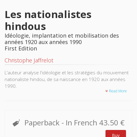
Les nationalistes
hindous
Idéologie, implantation et mobilisation des
années 1920 aux années 1990
First Edition
Christophe Jaffrelot
L'auteur analyse l'idéologie et les stratégies du mouvement
nationaliste hindou, de sa naissance en 1920 aux années
1990.
Read More
L'hindouisme militant s'est construit comme nationalisme
sur la base d'un sentiment de vulnérabilité face à l'Occident
chrétien et à l'islam. Il s'est ainsi fait l'avocat d'une réforme
sociale cherchant à unir des hindous connus pour leur
Paperback
- In French
43.50 €
division en castes et sectes. Longtemps endigué par le
sécularisme vigilant de Nehru, le mouvement natonaliste
Buy