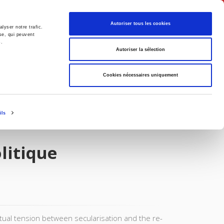
English
Autoriser tous les cookies
lyser notre trafic.
se, qui peuvent
s.
litics
Society
Autoriser la sélection
Cookies nécessaires uniquement
ils
litique
ual tension between secularisation and the re-