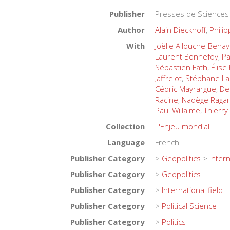
Publisher
Presses de Sciences
Author
Alain Dieckhoff
,
Philip
With
Joëlle Allouche-Bena
Laurent Bonnefoy
,
Pa
Sébastien Fath
,
Élise
Jaffrelot
,
Stéphane La
Cédric Mayrargue
,
Den
Racine
,
Nadège Raga
Paul Willaime
,
Thierry
Collection
L'Enjeu mondial
Language
French
Publisher Category
>
Geopolitics
>
Intern
Publisher Category
>
Geopolitics
Publisher Category
>
International field
Publisher Category
>
Political Science
Publisher Category
>
Politics