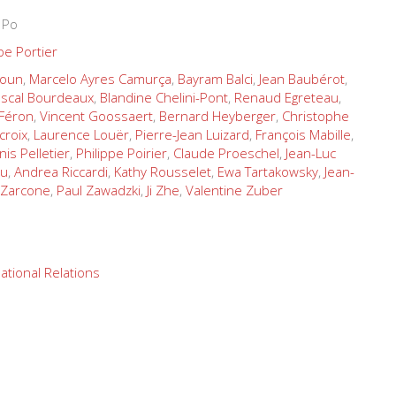
 Po
pe Portier
youn
,
Marcelo Ayres Camurça
,
Bayram Balci
,
Jean Baubérot
,
scal Bourdeaux
,
Blandine Chelini-Pont
,
Renaud Egreteau
,
 Féron
,
Vincent Goossaert
,
Bernard Heyberger
,
Christophe
croix
,
Laurence Louër
,
Pierre-Jean Luizard
,
François Mabille
,
is Pelletier
,
Philippe Poirier
,
Claude Proeschel
,
Jean-Luc
ru
,
Andrea Riccardi
,
Kathy Rousselet
,
Ewa Tartakowsky
,
Jean-
 Zarcone
,
Paul Zawadzki
,
Ji Zhe
,
Valentine Zuber
ational Relations