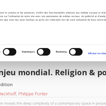
er le contenu et les annonces, d'offrir des fonctionnalités relatives aux médias sociaux et d'ana
 sur l'utilisation de notre site avec nos partenaires de médias sociaux, de publicité et d'analy
ns que vous leur avez fournies ou qu'ils ont collectées lors de votre utilisation de leurs service
e
Environment
History
International
Po
s
Statistiques
Marketing
Afficher les déta
njeu mondial. Religion & po
Edition
Dieckhoff
,
Philippe Portier
ok reveals the deep complexity of a contemporary space in perpet