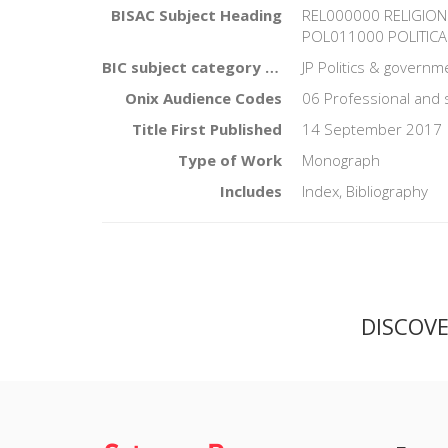
BISAC Subject Heading
REL000000 RELIGION 
POL011000 POLITICAL 
BIC subject category (UK)
JP Politics & governm
Onix Audience Codes
06 Professional and 
Title First Published
14 September 2017
Type of Work
Monograph
Includes
Index, Bibliography
DISCOV