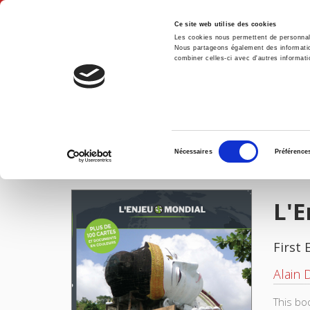
Ce site web utilise des cookies
Les cookies nous permettent de personnalis
Nous partageons également des informations
combiner celles-ci avec d'autres informatio
Hom
L'Enjeu mondial. Religion & politique
Home
Sélection
Nécessaires
Préférence
du
IMAGES
consentement
L'E
First 
Alain 
This bo