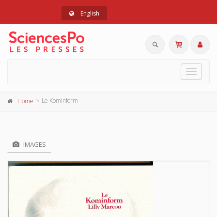
English
Toggle
navigat
Le Kominform
Home
IMAGES