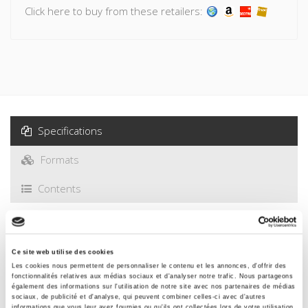
communiste, il perpétue la conception de l'Internationale
Click here to buy from these retailers:
léniniste.
Specifications
Formats
Contents
Specifications
Ce site web utilise des cookies
Les cookies nous permettent de personnaliser le contenu et les annonces, d'offrir des
Publisher
fonctionnalités relatives aux médias sociaux et d'analyser notre trafic. Nous partageons
également des informations sur l'utilisation de notre site avec nos partenaires de médias
Presses de Sciences Po
sociaux, de publicité et d'analyse, qui peuvent combiner celles-ci avec d'autres
informations que vous leur avez fournies ou qu'ils ont collectées lors de votre utilisation