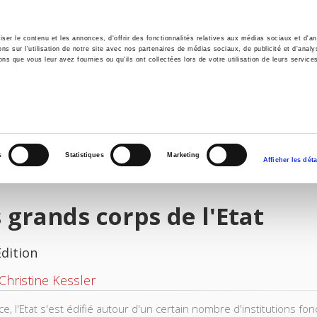
er le contenu et les annonces, d'offrir des fonctionnalités relatives aux médias sociaux et d'ana
 sur l'utilisation de notre site avec nos partenaires de médias sociaux, de publicité et d'analy
ns que vous leur avez fournies ou qu'ils ont collectées lors de votre utilisation de leurs service
e
Environment
History
International
Po
s
Statistiques
Marketing
Afficher les déta
 grands corps de l'Etat
Edition
Christine Kessler
e, l'Etat s'est édifié autour d'un certain nombre d'institutions fon