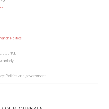
 Po
er
rench Politics
L SCIENCE
scholarly
ry: Politics and government