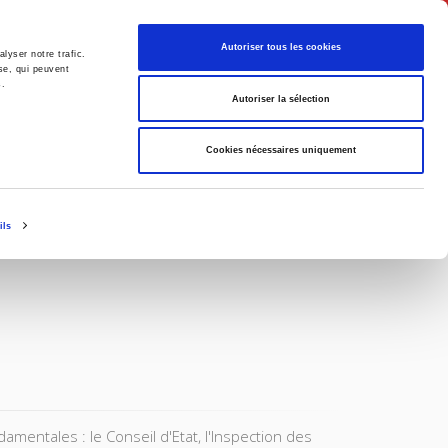
English
Autoriser tous les cookies
lyser notre trafic.
se, qui peuvent
s.
litics
Society
Autoriser la sélection
Cookies nécessaires uniquement
ils
damentales : le Conseil d'Etat, l'Inspection des