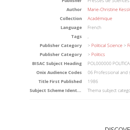
Publisher
Presses de Sciences
Author
Marie-Christine Kessl
Collection
Académique
Language
French
Tags
,
Publisher Category
>
Political Science
>
F
Publisher Category
>
Politics
BISAC Subject Heading
POL000000 POLITICA
Onix Audience Codes
06 Professional and 
Title First Published
1986
Subject Scheme Identifier Code
Thema subject catego