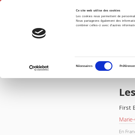
Ce site web utilise des cookies
Les cookies nous permettent de personnalis
Nous partageons également des informations
combiner celles-ci avec d'autres informatio
Hom
Les grands corps de l'Etat
Home
Sélection
Nécessaires
Préférence
du
IMAGES
consentement
Les
First 
Marie-
En Franc