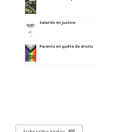
La ville verte au pied du mur
Salariés en justice
Parents en quête de droits