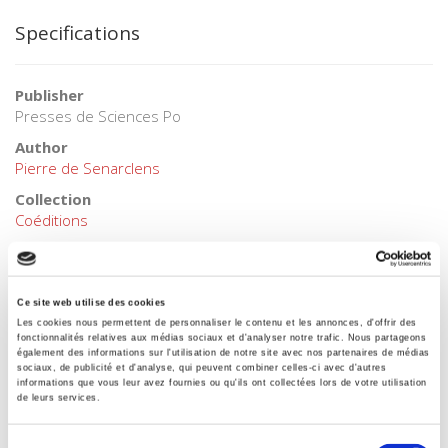
Specifications
Publisher
Presses de Sciences Po
Author
Pierre de Senarclens
Collection
Coéditions
Language
French
Tags
Ce site web utilise des cookies
International Relations
Les cookies nous permettent de personnaliser le contenu et les annonces, d'offrir des
fonctionnalités relatives aux médias sociaux et d'analyser notre trafic. Nous partageons
Publisher Category
également des informations sur l'utilisation de notre site avec nos partenaires de médias
sociaux, de publicité et d'analyse, qui peuvent combiner celles-ci avec d'autres
>
History field
>
History by subject
informations que vous leur avez fournies ou qu'ils ont collectées lors de votre utilisation
de leurs services.
Publisher Category
>
History
Sélection