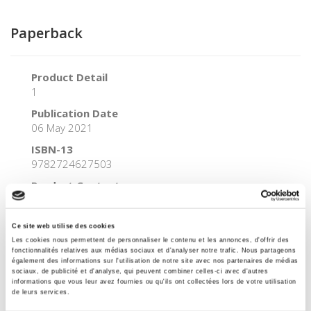
Paperback
Product Detail
1
Publication Date
06 May 2021
ISBN-13
9782724627503
Product Content
Text (eye-readable)
Extent
Ce site web utilise des cookies
Main content page count : 328, Front matter page count
Les cookies nous permettent de personnaliser le contenu et les annonces, d'offrir des
(Roman) : 328
fonctionnalités relatives aux médias sociaux et d'analyser notre trafic. Nous partageons
également des informations sur l'utilisation de notre site avec nos partenaires de médias
Code
sociaux, de publicité et d'analyse, qui peuvent combiner celles-ci avec d'autres
informations que vous leur avez fournies ou qu'ils ont collectées lors de votre utilisation
9782724627503
de leurs services.
Dimensions