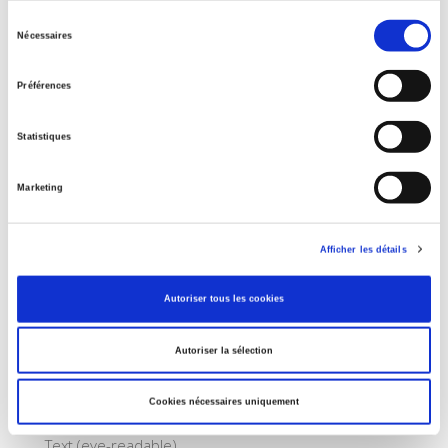
13.8 x 21 cm
Sélection
Nécessaires
Weight
du
400 grams
consentement
Préférences
ONIX XML
Version 2.1
,
Version 3
Statistiques
Marketing
ePub
Afficher les détails
Product Detail
1
Autoriser tous les cookies
Publication Date
06 June 2021
Autoriser la sélection
ISBN-13
9782724627527
Cookies nécessaires uniquement
Product Content
Text (eye-readable)