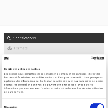
Specifications
Formats
Contents
Ce site web utilise des cookies
Specifications
Les cookies nous permettent de personnaliser le contenu et les annonces, d'offrir des
fonctionnalités relatives aux médias sociaux et d'analyser notre trafic. Nous partageons
également des informations sur l'utilisation de notre site avec nos partenaires de médias
sociaux, de publicité et d'analyse, qui peuvent combiner celles-ci avec d'autres
Publisher
informations que vous leur avez fournies ou qu'ils ont collectées lors de votre utilisation
de leurs services.
Presses de Sciences Po
Author
Sélection
Nécessaires