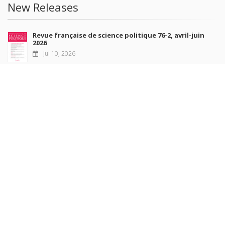
New Releases
Revue française de science politique 76-2, avril-juin
2026
Jul 10, 2026
Revue française de sociologie 66 3/4, juillet-décembre
2026
Jul 7, 2026
Sociétés contemporaines 139, 2025
Jul 6, 2026
Raisons politiques 102, mai 2026
Jun 23, 2026
more books