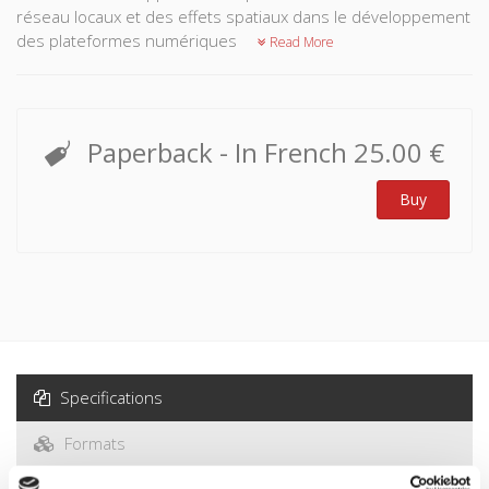
réseau locaux et des effets spatiaux dans le développement
des plateformes numériques
Read More
Paperback
- In French
25.00 €
Buy
Specifications
Formats