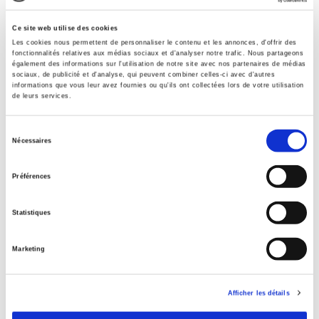
Contents
Ce site web utilise des cookies
Specifications
Les cookies nous permettent de personnaliser le contenu et les annonces, d'offrir des
fonctionnalités relatives aux médias sociaux et d'analyser notre trafic. Nous partageons
également des informations sur l'utilisation de notre site avec nos partenaires de médias
sociaux, de publicité et d'analyse, qui peuvent combiner celles-ci avec d'autres
informations que vous leur avez fournies ou qu'ils ont collectées lors de votre utilisation
Publisher
de leurs services.
Presses de Sciences Po
Author
Sélection
Nécessaires
du
Journal
Revue économique
consentement
Préférences
ISSN
00352764
Statistiques
Language
French
Marketing
Publisher Category
>
Political Economics
>
Economic Theory
Afficher les détails
Publisher Category
>
Political Economics
>
French Economy