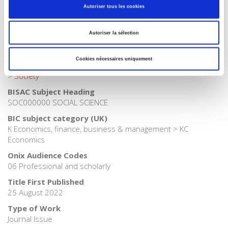
Autoriser tous les cookies
Publisher Category
>
Political Economics
>
International Economy
Autoriser la sélection
Publisher Category
>
Political Economics
Cookies nécessaires uniquement
Publisher Category
>
Society
BISAC Subject Heading
SOC000000 SOCIAL SCIENCE
BIC subject category (UK)
K Economics, finance, business & management > KC
Economics
Onix Audience Codes
06 Professional and scholarly
Title First Published
25 August 2022
Type of Work
Journal Issue