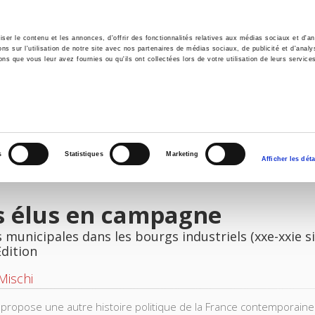
er le contenu et les annonces, d'offrir des fonctionnalités relatives aux médias sociaux et d'ana
 sur l'utilisation de notre site avec nos partenaires de médias sociaux, de publicité et d'analy
ns que vous leur avez fournies ou qu'ils ont collectées lors de votre utilisation de leurs service
e
Environment
History
International
Po
s
Statistiques
Marketing
Afficher les déta
s élus en campagne
 municipales dans les bourgs industriels (xxe-xxie si
Edition
 Mischi
e propose une autre histoire politique de la France contemporaine