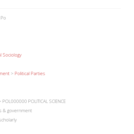
 Po
l Sociology
nment
>
Political Parties
> POL000000 POLITICAL SCIENCE
ics & government
scholarly