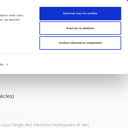
English
Autoriser tous les cookies
lyser notre trafic.
se, qui peuvent
s.
litics
Society
Autoriser la sélection
Cookies nécessaires uniquement
ils
ècles)
 sous l'angle des élections municipales et des