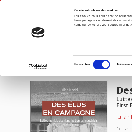
Ce site web utilise des cookies
Les cookies nous permettent de personnalis
Nous partageons également des informations
combiner celles-ci avec d'autres informatio
Hom
Des élus en campagne
Home
Sélection
Nécessaires
Préférence
du
IMAGES
consentement
De
Luttes
First 
Julian
Ce livr