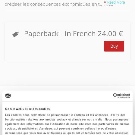
Read More
préciser les conséquences économiques en termes
d'inégalités, d'échecs scolaires, de polarisation de la
pauvreté, de construction de logements sociax, de choix de
localisation résidentielle ou de capitalisation immobilière. Les
six contributions reposent sur des études empiriques
Paperback
- In French
24.00 €
originales qui mobilisent des données françaises recueillies
à l'échelle nationale ou sur quelques agglomérations
Buy
urbaines.
Specifications
Ce site web utilise des cookies
Formats
Les cookies nous permettent de personnaliser le contenu et les annonces, d'offrir des
fonctionnalités relatives aux médias sociaux et d'analyser notre trafic. Nous partageons
également des informations sur l'utilisation de notre site avec nos partenaires de médias
Contents
sociaux, de publicité et d'analyse, qui peuvent combiner celles-ci avec d'autres
informations que vous leur avez fournies ou qu'ils ont collectées lors de votre utilisation