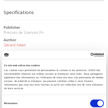
Specifications
Publisher
Presses de Sciences Po
Author
Gérard Adam
Collection
Académique
Language
Ce site web utilise des cookies
French
Les cookies nous permettent de personnaliser le contenu et les annonces, d'offrir des
fonctionnalités relatives aux médias sociaux et d'analyser notre trafic. Nous partageons
Tags
également des informations sur l'utilisation de notre site avec nos partenaires de médias
sociaux, de publicité et d'analyse, qui peuvent combiner celles-ci avec d'autres
,
,
Elections analysis
informations que vous leur avez fournies ou qu'ils ont collectées lors de votre utilisation
de leurs services.
Publisher Category
>
Sociology
>
Electoral Sociology
Sélection
Publisher Category
Nécessaires
du
>
Politics