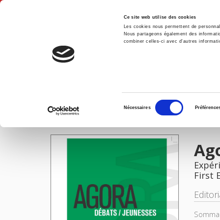
Ce site web utilise des cookies
Les cookies nous permettent de personnalis
Nous partageons également des informations
combiner celles-ci avec d'autres informatio
Hom
Agora débats/jeunesse 77, 2017
Home
Sélection
Nécessaires
Préférence
du
IMAGES
consentement
Ago
Expéri
First 
Editor
Sommair