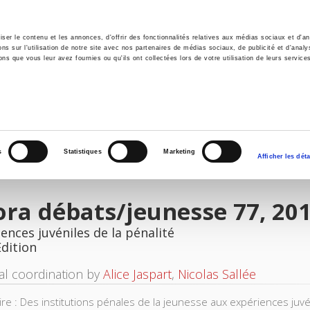
er le contenu et les annonces, d'offrir des fonctionnalités relatives aux médias sociaux et d'ana
 sur l'utilisation de notre site avec nos partenaires de médias sociaux, de publicité et d'analy
ns que vous leur avez fournies ou qu'ils ont collectées lors de votre utilisation de leurs service
e
Environment
History
International
Po
s
Statistiques
Marketing
Afficher les déta
ra débats/jeunesse 77, 20
ences juvéniles de la pénalité
Edition
ial coordination by
Alice Jaspart
,
Nicolas Sallée
e : Des institutions pénales de la jeunesse aux expériences juvén