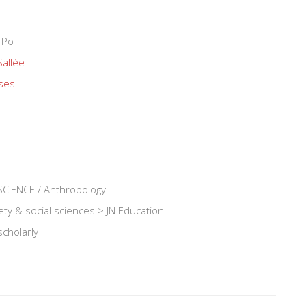
 Po
Sallée
ses
CIENCE / Anthropology
ety & social sciences > JN Education
scholarly