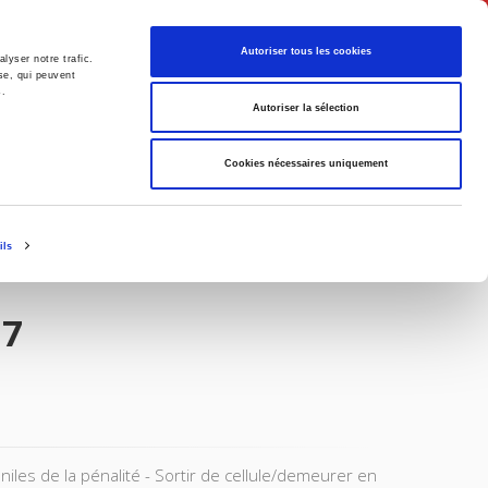
English
Autoriser tous les cookies
lyser notre trafic.
se, qui peuvent
s.
litics
Society
Autoriser la sélection
Cookies nécessaires uniquement
ils
17
iles de la pénalité - Sortir de cellule/demeurer en