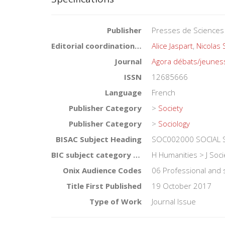
Publisher
Presses de Sciences
Editorial coordination by
Alice Jaspart
,
Nicolas 
Journal
Agora débats/jeunes
ISSN
12685666
Language
French
Publisher Category
>
Society
Publisher Category
>
Sociology
BISAC Subject Heading
SOC002000 SOCIAL S
BIC subject category (UK)
H Humanities > J Soci
Onix Audience Codes
06 Professional and 
Title First Published
19 October 2017
Type of Work
Journal Issue