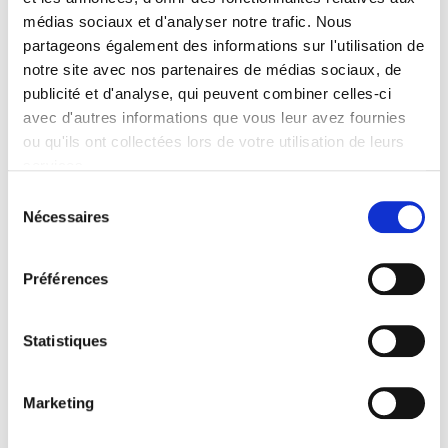
Specifications
médias sociaux et d'analyser notre trafic. Nous
partageons également des informations sur l'utilisation de
notre site avec nos partenaires de médias sociaux, de
Publisher
publicité et d'analyse, qui peuvent combiner celles-ci
Presses de Sciences Po
avec d'autres informations que vous leur avez fournies
Author
ou qu'ils ont collectées lors de votre utilisation de leurs
Journal
services.
Gouvernement & action publique
Sélection
ISSN
Nécessaires
du
22600965
consentement
Language
Préférences
French
Publisher Category
Statistiques
>
The State - Government
>
French Government
Publisher Category
>
The State - Government
>
Public Finances
Marketing
Publisher Category
>
Political Science
>
Public Policy