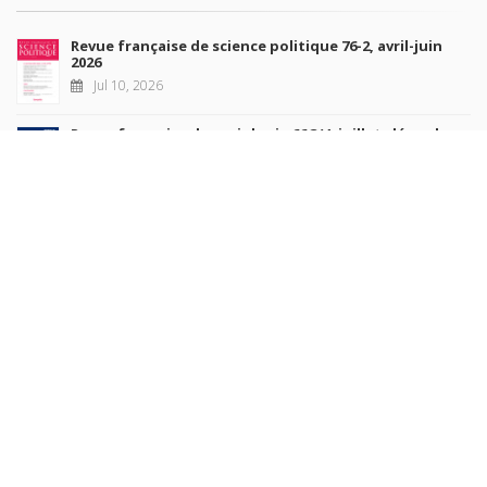
Revue française de science politique 76-2, avril-juin
2026
Jul 10, 2026
Revue française de sociologie 66 3/4, juillet-décembre
2026
Jul 7, 2026
Sociétés contemporaines 139, 2025
Jul 6, 2026
Raisons politiques 102, mai 2026
Jun 23, 2026
more books
Browse our