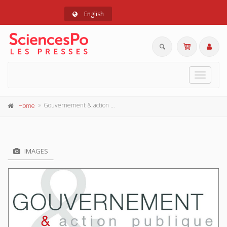
English
Toggle
navigat
Gouvernement & action publique 10-3, juillet-septembre 2021
Home
IMAGES