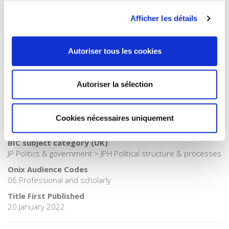
Publisher Category
Afficher les détails
>
Political Science
Publisher Category
Autoriser tous les cookies
>
Society
Publisher Category
>
The State - Government
Autoriser la sélection
BISAC Subject Heading
POL000000 POLITICAL SCIENCE > POL016000 POLITICAL
SCIENCE / Political Process > POL028000 POLITICAL SCIENCE /
Cookies nécessaires uniquement
Public Policy
BIC subject category (UK)
JP Politics & government > JPH Political structure & processes
Onix Audience Codes
06 Professional and scholarly
Title First Published
20 January 2022