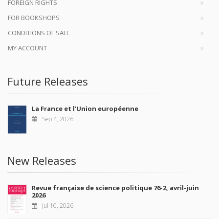
DISCOVER OUR JOURNALS
Subscribe today
SCIENCES PO UNIVERSITY PRESS has a threefold role: to publish
original research, to edit reference works for student use, and to
help public and political debate.
continue