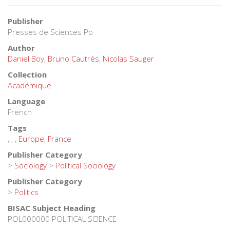
Buy
ePub (EPUB)
- In French
12.99 €
Click here to buy from these retailers:
Specifications
Formats
Contents