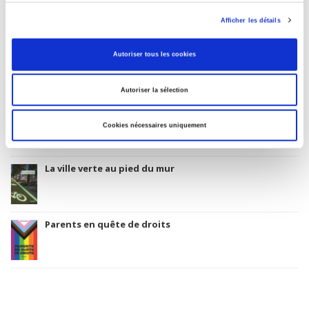
>
Politics
Afficher les détails
BISAC Subject Heading
POL000000 POLITICAL SCIENCE
Autoriser tous les cookies
BIC subject category (UK)
H Humanities
Autoriser la sélection
Onix Audience Codes
06 Professional and scholarly
Cookies nécessaires uniquement
CLIL (Version 2013-2019)
3283 SCIENCES POLITIQUES
Title First Published
14 June 2010
Subject Scheme Identifier Code
Thema subject category: Politics and government
Type of Work
Monograph
Includes
Index, Bibliography