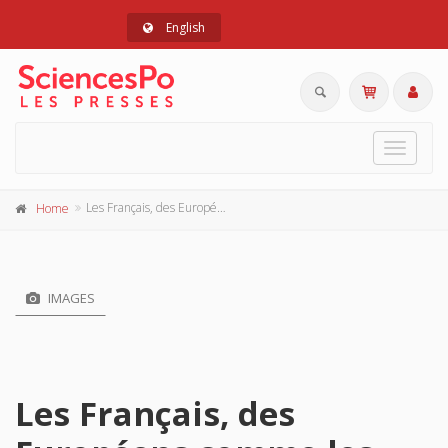
English
Toggle
navigat
Les Français, des Européens comme les autres ?
Home
IMAGES