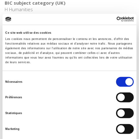
Specifications
Ce site web utilise des cookies
Publisher
Les cookies nous permettent de personnaliser le contenu et les annonces, d'offrir des
Presses de Sciences Po
fonctionnalités relatives aux médias sociaux et d'analyser notre trafic. Nous partageons
également des informations sur l'utilisation de notre site avec nos partenaires de médias
Author
sociaux, de publicité et d'analyse, qui peuvent combiner celles-ci avec d'autres
informations que vous leur avez fournies ou qu'ils ont collectées lors de votre utilisation
Daniel Boy
,
Bruno Cautrès
,
Nicolas Sauger
de leurs services.
Collection
Académique
Sélection
Nécessaires
du
Language
French
consentement
Préférences
Tags
,
,
,
Europe
,
France
Statistiques
Publisher Category
>
Sociology
>
Political Sociology
Marketing
Publisher Category