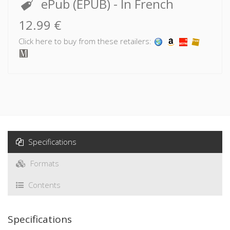
Les Français, des
Européens comme les
autres ?
First Edition
Daniel Boy
,
Bruno Cautrès
,
Nicolas Sauger
Des Français pas vraiment différents des Européens : la
spécificité française, ne serait-elle qu'un mythe ? C’est ce
que démontre ce livre en s’appuyant sur les données
empiriques inédites de l’enquête European Social Survey !
Read More
Paperback
- In French
43.00 €