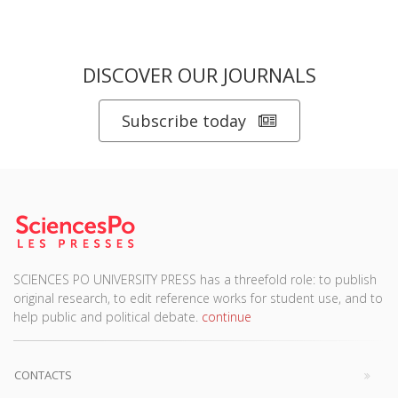
Original Language
English
Related
titles
La mutation climatique
Salariés en justice
La ville verte au pied du mur
Parents en quête de droits