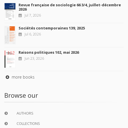
CONTACTS
FOREIGN RIGHTS
FOR BOOKSHOPS
CONDITIONS OF SALE
MY ACCOUNT
Future Releases
La France et l'Union européenne
Sep 4, 2026
New Releases