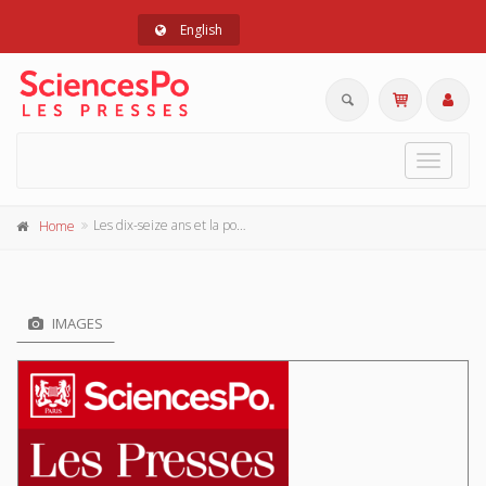
English
Toggle
navigat
Les dix-seize ans et la politique
Home
IMAGES