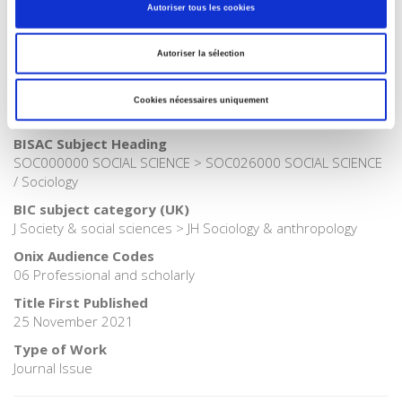
Publisher Category
Autoriser tous les cookies
>
Business
>
Sociology of work
Publisher Category
Autoriser la sélection
>
Society
Publisher Category
Cookies nécessaires uniquement
>
Sociology
BISAC Subject Heading
SOC000000 SOCIAL SCIENCE > SOC026000 SOCIAL SCIENCE
/ Sociology
BIC subject category (UK)
J Society & social sciences > JH Sociology & anthropology
Onix Audience Codes
06 Professional and scholarly
Title First Published
25 November 2021
Type of Work
Journal Issue