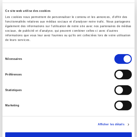
Formats
Ce site web utilise des cookies
Les cookies nous permettent de personnaliser le contenu et les annonces, d'offrir des
Contents
fonctionnalités relatives aux médias sociaux et d'analyser notre trafic. Nous partageons
également des informations sur l'utilisation de notre site avec nos partenaires de médias
sociaux, de publicité et d'analyse, qui peuvent combiner celles-ci avec d'autres
informations que vous leur avez fournies ou qu'ils ont collectées lors de votre utilisation
Specifications
de leurs services.
Sélection
Publisher
Nécessaires
du
Presses de Sciences Po
consentement
Editorial coordination by
Préférences
Vincent Brulois
,
Gabrielle Schütz
Journal
Statistiques
Sociologies pratiques (2010-2024)
ISSN
Marketing
12959278
Language
Afficher les détails
French