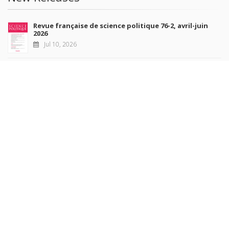
Revue française de science politique 76-2, avril-juin
2026
Jul 10, 2026
Revue française de sociologie 66 3/4, juillet-décembre
2026
Jul 7, 2026
Sociétés contemporaines 139, 2025
Jul 6, 2026
Raisons politiques 102, mai 2026
Jun 23, 2026
more books
Browse our