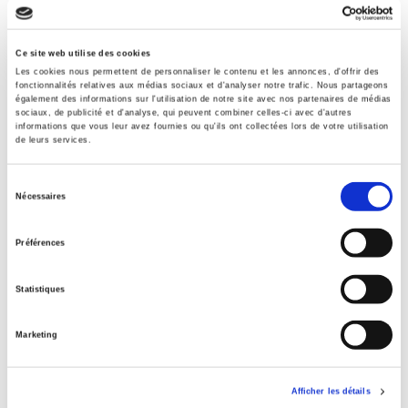
Collection
Académique
Ce site web utilise des cookies
Language
Les cookies nous permettent de personnaliser le contenu et les annonces, d'offrir des
fonctionnalités relatives aux médias sociaux et d'analyser notre trafic. Nous partageons
French
également des informations sur l'utilisation de notre site avec nos partenaires de médias
sociaux, de publicité et d'analyse, qui peuvent combiner celles-ci avec d'autres
Tags
informations que vous leur avez fournies ou qu'ils ont collectées lors de votre utilisation
,
,
de leurs services.
Publisher Category
>
Europe
>
European Construction
Sélection
Nécessaires
du
Publisher Category
consentement
>
Exams
>
Exams political science
Préférences
Publisher Category
>
The State - Government
>
Political Parties
Statistiques
Publisher Category
>
International field
Marketing
Publisher Category
>
Politics
Afficher les détails
BISAC Subject Heading