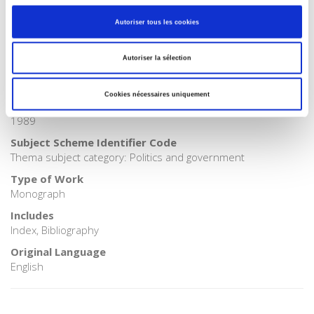
POL000000 POLITICAL SCIENCE
Autoriser tous les cookies
Onix Audience Codes
06 Professional and scholarly
Autoriser la sélection
CLIL (Version 2013-2019)
3283 SCIENCES POLITIQUES
Cookies nécessaires uniquement
Title First Published
1989
Subject Scheme Identifier Code
Thema subject category: Politics and government
Type of Work
Monograph
Includes
Index, Bibliography
Original Language
English