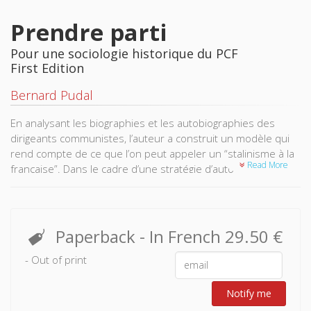
Prendre parti
Pour une sociologie historique du PCF
First Edition
Bernard Pudal
En analysant les biographies et les autobiographies des
dirigeants communistes, l’auteur a construit un modèle qui
rend compte de ce que l’on peut appeler un “stalinisme à la
Read More
française”. Dans le cadre d’une stratégie d’auto-
consécration, dont Thorez-fils-du-peuple fournit l’archétype,
des militants ouvriers se sont dotés de ressources
culturelles, sociales et politiques propres. La crise que
connaît le PCF aujourd’hui n’est-elle pas en rapport étroit
Paperback
- In French
29.50 €
avec cette légitimation “forcée”, de type stalinien, de l’élite
- Out of print
ouvrière communiste ?
Notify me