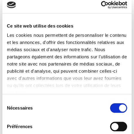
Specifications
Publisher
Ce site web utilise des cookies
Presses de Sciences Po
Les cookies nous permettent de personnaliser le contenu
Journal
et les annonces, d'offrir des fonctionnalités relatives aux
20 & 21. Revue d'histoire
médias sociaux et d'analyser notre trafic. Nous
ISSN
partageons également des informations sur l'utilisation de
02941759
notre site avec nos partenaires de médias sociaux, de
publicité et d'analyse, qui peuvent combiner celles-ci
Language
avec d'autres informations que vous leur avez fournies
French
ou qu'ils ont collectées lors de votre utilisation de leurs
BISAC Subject Heading
services.
POL000000 POLITICAL SCIENCE
Sélection
Onix Audience Codes
Nécessaires
du
06 Professional and scholarly
consentement
Title First Published
01 July 1992
Préférences