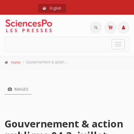
English
Toggle
navigat
Gouvernement & action publique 04-3, juillet-septembre 2015
Home
IMAGES
Gouvernement & action