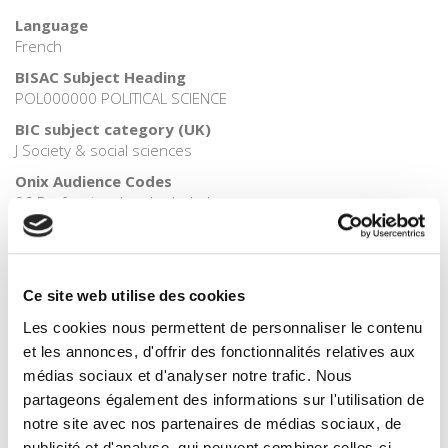
Language
French
BISAC Subject Heading
POL000000 POLITICAL SCIENCE
BIC subject category (UK)
J Society & social sciences
Onix Audience Codes
06 Professional and scholarly
CLIL (Version 2013-2019)
3283 SCIENCES POLITIQUES
Credit
Ce site web utilise des cookies
Presses de Sciences Po
Les cookies nous permettent de personnaliser le contenu
Title First Published
et les annonces, d'offrir des fonctionnalités relatives aux
23 October 2015
médias sociaux et d'analyser notre trafic. Nous
Subject Scheme Identifier Code
partageons également des informations sur l'utilisation de
Thema subject category: Politics and government
notre site avec nos partenaires de médias sociaux, de
Type of Work
publicité et d'analyse, qui peuvent combiner celles-ci