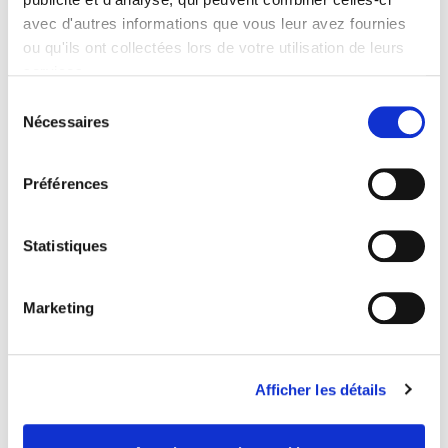
Journal Issue
avec d'autres informations que vous leur avez fournies
ou qu'ils ont collectées lors de votre utilisation de leurs
services.
Sélection
La société du matching
Nécessaires
du
consentement
Préférences
Atlas du numérique
Statistiques
Toilettes publiques
Marketing
La désobéissance civile
Afficher les détails
Des scouts en Malaisie britannique