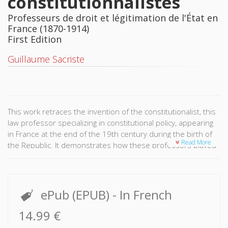
constitutionnalistes
Professeurs de droit et légitimation de l'État en
France (1870-1914)
First Edition
Guillaume Sacriste
This work retraces the invention of the constitutionalist, this
law professor specializing in constitutional policy, appearing
in France at the end of the 19th century during the birth of
Read More
the Republic. It demonstrates how these professors played
a crucial role in the advent of the new regime, in its
consolidation and its reconsideration, and analyzes the
permanent tensions between law and politics solidifying the
creation of a constitutional body at the judiciary foundation
ePub (EPUB)
- In French
of our current political system.
14.99 €
In doing this, Guillaume Sacriste reveals an essential, if