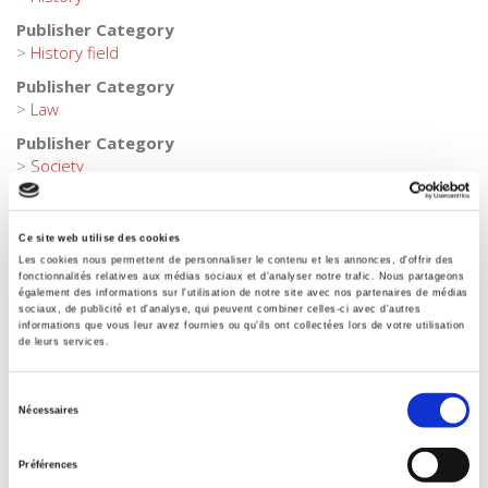
Publisher Category
>
History field
Publisher Category
>
Law
Publisher Category
>
Society
BISAC Subject Heading
POL000000 POLITICAL SCIENCE
Ce site web utilise des cookies
BIC subject category (UK)
Les cookies nous permettent de personnaliser le contenu et les annonces, d'offrir des
H Humanities
fonctionnalités relatives aux médias sociaux et d'analyser notre trafic. Nous partageons
également des informations sur l'utilisation de notre site avec nos partenaires de médias
Onix Audience Codes
sociaux, de publicité et d'analyse, qui peuvent combiner celles-ci avec d'autres
informations que vous leur avez fournies ou qu'ils ont collectées lors de votre utilisation
06 Professional and scholarly
de leurs services.
CLIL (Version 2013-2019)
3377 HISTOIRE
Sélection
Nécessaires
Title First Published
du
01 December 2011
consentement
Préférences
Subject Scheme Identifier Code