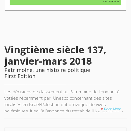
Vingtième siècle 137,
janvier-mars 2018
Patrimoine, une histoire politique
First Edition
Les décisions de classement au Patrimoine de l'humanité
votées récemment par l’Unesco concernant des sites
localisés en Israël/Palestine ont provoqué de vives
Read More
polémiques, jusqu’à l’annonce du retrait de l’Unesco par les
États-Unis et Israël. Si ces épisodes sont venus
opportunément rappeler la nécessité d’une histoire
politique du patrimoine, ils ont aussi mis en lumière la