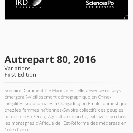
Autrepart 80, 2016
Variations
First Edition
Somaire :Comment l'île Maurice est-elle devenue un pays
émergent ?-Vieillissement démographique en Chine-
Inégalités sociospatiales à Ouagadougou-Emploi domestique
chez les femmes haïtiennes-Savoirs collectifs des peuples
autochtones (Pérou)-Agriculture, marché, extraversion dans
les montagnes d'Afrique de l'Est-Réforme des médersas en
Côte d'Ivoire