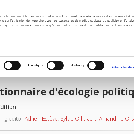
er le contenu et les annonces, d'offrir des fonctionnalités relatives aux médias sociaux et d'ana
 sur l'utilisation de notre site avec nos partenaires de médias sociaux, de publicité et d'analy
ns que vous leur avez fournies ou qu'ils ont collectées lors de votre utilisation de leurs service
e
Environment
History
International
Po
s
Statistiques
Marketing
Afficher les déta
tionnaire d'écologie politi
Edition
ing editor
Adrien Estève
,
Sylvie Ollitrault
,
Amandine Orsi