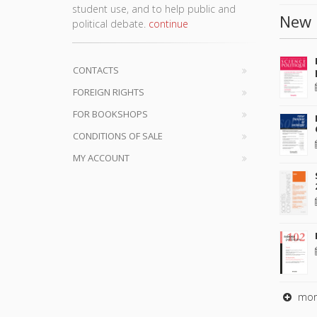
student use, and to help public and
Pablo 
New 
political debate.
continue
Christe
Kari De
CONTACTS
FOREIGN RIGHTS
Claire 
FOR BOOKSHOPS
Tom De
CONDITIONS OF SALE
Marine
MY ACCOUNT
Anne-S
Marie 
Charlo
Jean-B
Jules D
mor
Sophie