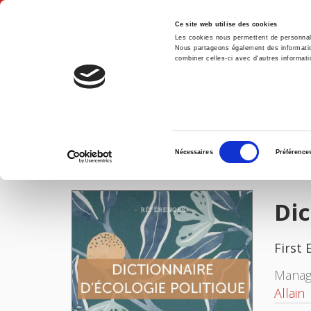
Ce site web utilise des cookies
Les cookies nous permettent de personnalis
Nous partageons également des informations
combiner celles-ci avec d'autres informatio
Hom
Dictionnaire d'écologie politique
Home
Sélection
Nécessaires
Préférence
du
IMAGES
consentement
Dic
First 
Manag
Allain