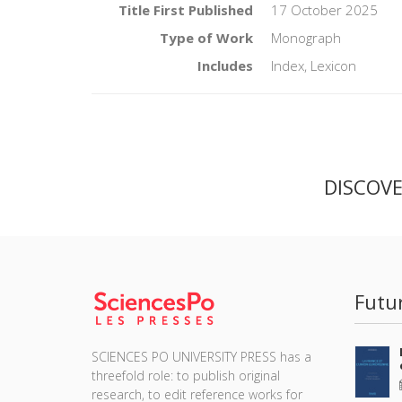
Title First Published
17 October 2025
Pierre
Type of Work
Monograph
Fabien 
Includes
Index, Lexicon
Manuel
Sébasti
Pierre
DISCOV
Patric
Zoé Che
Alexis 
Loïc C
Futu
Bruno 
Clémen
SCIENCES PO UNIVERSITY PRESS has a
threefold role: to publish original
Ariane 
research, to edit reference works for