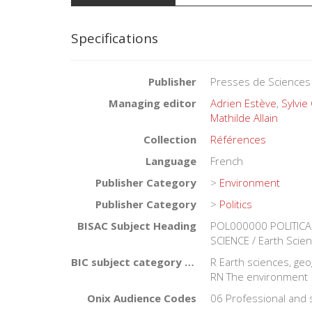
Tom Ba
Specifications
Nathal
Adrien
Publisher
Presses de Sciences
Mathie
Managing editor
Adrien Estève
,
Sylvie 
Mathilde Allain
Thibau
Collection
Références
Antoin
Language
French
Daniel 
Publisher Category
>
Environment
Zoé Bri
Publisher Category
>
Politics
BISAC Subject Heading
POL000000 POLITICA
Nicolas
SCIENCE / Earth Scie
Valent
BIC subject category (UK)
R Earth sciences, geo
RN The environment
Arnaud
Onix Audience Codes
06 Professional and 
Doris 