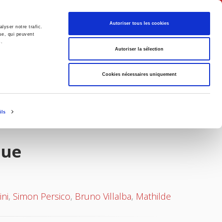
English
Autoriser tous les cookies
lyser notre trafic.
se, qui peuvent
s.
litics
Society
Autoriser la sélection
Cookies nécessaires uniquement
ils
que
ni
,
Simon Persico
,
Bruno Villalba
,
Mathilde