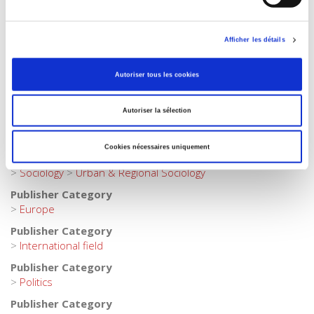
,
Cities
,
Europe
,
Governance
,
Metropolis
,
Urban matters
,
Urbanism
Afficher les détails
Publisher Category
>
Europe
>
European Politics
Autoriser tous les cookies
Publisher Category
>
Political Science
>
Governance
Autoriser la sélection
Publisher Category
>
Fields
>
Governance
Cookies nécessaires uniquement
Publisher Category
>
Sociology
>
Urban & Regional Sociology
Publisher Category
>
Europe
Publisher Category
>
International field
Publisher Category
>
Politics
Publisher Category