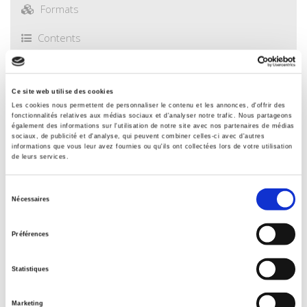
Formats
Contents
Specifications
Ce site web utilise des cookies
Les cookies nous permettent de personnaliser le contenu et les annonces, d'offrir des
fonctionnalités relatives aux médias sociaux et d'analyser notre trafic. Nous partageons
Publisher
également des informations sur l'utilisation de notre site avec nos partenaires de médias
sociaux, de publicité et d'analyse, qui peuvent combiner celles-ci avec d'autres
Presses de Sciences Po
informations que vous leur avez fournies ou qu'ils ont collectées lors de votre utilisation
de leurs services.
Edition
2
Sélection
Author
Nécessaires
du
Patrick Le Galès
consentement
Collection
Préférences
Académique
Language
Statistiques
French
Tags
Marketing