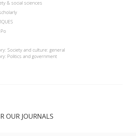
ety & social sciences
scholarly
TIQUES
 Po
y: Society and culture: general
ry: Politics and government
ER OUR JOURNALS