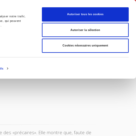
English
Autoriser tous les cookies
lyser notre trafic.
se, qui peuvent
s.
litics
Society
Autoriser la sélection
Cookies nécessaires uniquement
ils
e des «précaires». Elle montre que, faute de