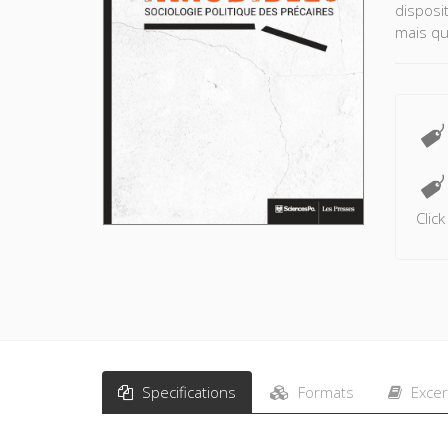
disposit
mais qu
Clic
Specifications
Formats
Excer