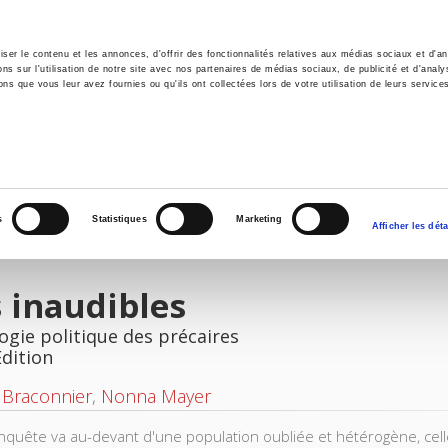
er le contenu et les annonces, d'offrir des fonctionnalités relatives aux médias sociaux et d'ana
 sur l'utilisation de notre site avec nos partenaires de médias sociaux, de publicité et d'analy
ns que vous leur avez fournies ou qu'ils ont collectées lors de votre utilisation de leurs service
e
Environment
History
International
Po
s
Statistiques
Marketing
Afficher les déta
 inaudibles
ogie politique des précaires
Edition
 Braconnier
,
Nonna Mayer
nquête va au-devant d'une population oubliée et hétérogène, cell