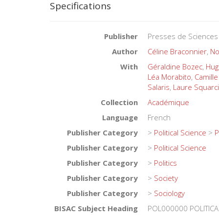
Specifications
Publisher
Presses de Sciences
Author
Céline Braconnier
,
No
With
Géraldine Bozec
,
Hug
Léa Morabito
,
Camill
Salaris
,
Laure Squarci
Collection
Académique
Language
French
Publisher Category
>
Political Science
>
P
Publisher Category
>
Political Science
Publisher Category
>
Politics
Publisher Category
>
Society
Publisher Category
>
Sociology
BISAC Subject Heading
POL000000 POLITICA