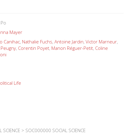
 Po
nna Mayer
o Canihac
,
Nathalie Fuchs
,
Antoine Jardin
,
Victor Marneur
,
e Peugny
,
Corentin Poyet
,
Manon Réguer-Petit
,
Coline
oni
olitical Life
L SCIENCE > SOC000000 SOCIAL SCIENCE