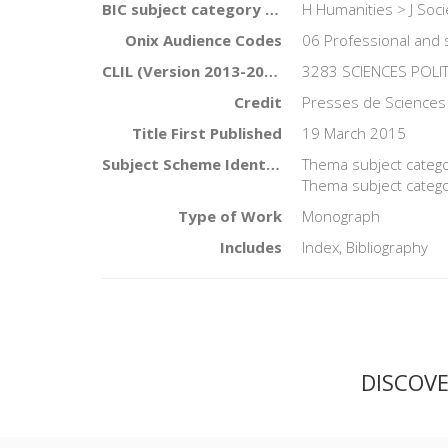
BIC subject category (UK)
H Humanities > J Soci
Onix Audience Codes
06 Professional and 
CLIL (Version 2013-2019)
3283 SCIENCES POLI
Credit
Presses de Sciences
Title First Published
19 March 2015
Subject Scheme Identifier Code
Thema subject categor
Thema subject catego
Type of Work
Monograph
Includes
Index, Bibliography
DISCOV