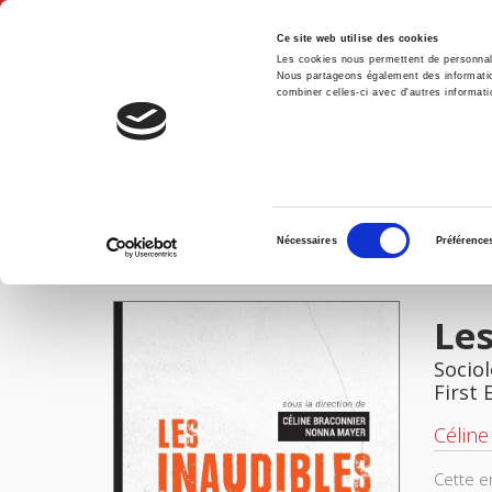
Ce site web utilise des cookies
Les cookies nous permettent de personnalis
Nous partageons également des informations
combiner celles-ci avec d'autres informatio
Hom
Les inaudibles
Home
Sélection
Nécessaires
Préférence
du
IMAGES
FILES
consentement
Les
Sociol
First 
Céline
Cette e