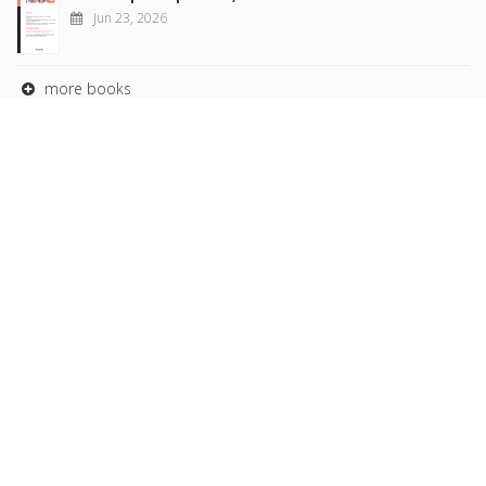
Jun 23, 2026
more books
Browse our
AUTHORS
COLLECTIONS
DOMAINS
JOURNALS