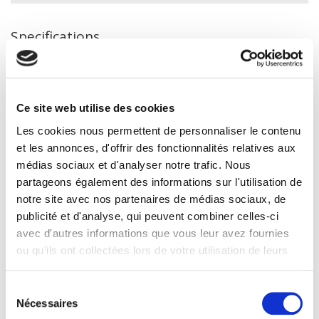
Specifications
Publisher
Presses de Sciences Po
Ce site web utilise des cookies
Author
Les cookies nous permettent de personnaliser le contenu
Janine Capronnier-Spielhagen
et les annonces, d'offrir des fonctionnalités relatives aux
Collection
médias sociaux et d'analyser notre trafic. Nous
Académique
partageons également des informations sur l'utilisation de
Language
notre site avec nos partenaires de médias sociaux, de
French
publicité et d'analyse, qui peuvent combiner celles-ci
Publisher Category
avec d'autres informations que vous leur avez fournies
>
Political Economics
>
Industry - energy - transport
ou qu'ils ont collectées lors de votre utilisation de leurs
Publisher Category
services.
>
Society
Sélection
BISAC Subject Heading
Nécessaires
du
POL000000 POLITICAL SCIENCE