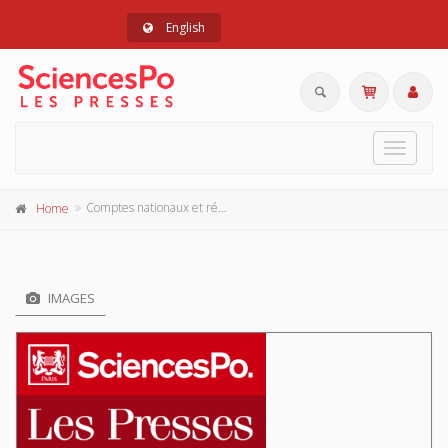
English
Toggle
navigat
Comptes nationaux et régionaux de l'énergie
Home
IMAGES